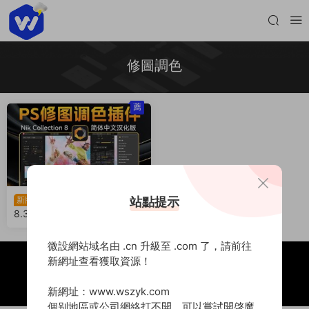
修圖調色
薦
PS全新Nik Collection
新版
站點提示
8.3.1 終極修複版插件套裝來
了！支持離線防閃退，後期修
圖必備神器（260227）
微設網站域名由 .cn 升級至 .com 了，請前往
新網址查看獲取資源！
Copyright © 2020 -
2026 微設資源庫
豫ICP備2021031473号
豫公網安備41152202000205号
本站由
又拍雲
提供CDN加速服務
新網址：www.wszyk.com
個别地區或公司網絡打不開，可以嘗試開啓魔