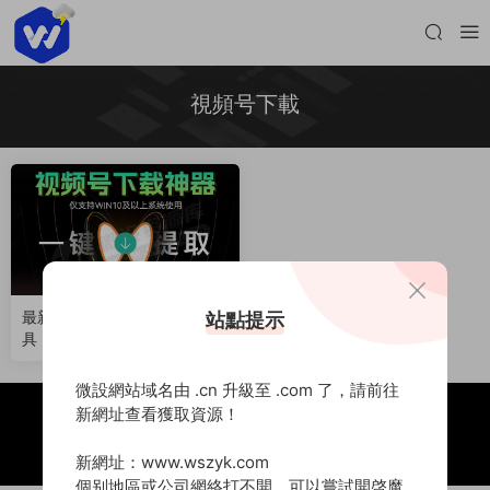
視頻号下載
最新發布｜微信視頻号下載工
站點提示
具，輕松提取原視頻！（2506
29）
微設網站域名由 .cn 升級至 .com 了，請前往
新網址查看獲取資源！
Copyright © 2020 -
2026 微設資源庫
豫ICP備2021031473号
豫公網安備41152202000205号
本站由
又拍雲
提供CDN加速服務
新網址：www.wszyk.com
個别地區或公司網絡打不開，可以嘗試開啓魔