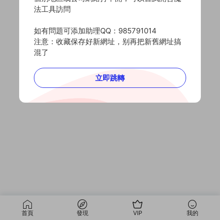
法工具訪問
如有問題可添加助理QQ：985791014
注意：收藏保存好新網址，别再把新舊網址搞
混了
立即跳轉
首頁
發現
VIP
我的