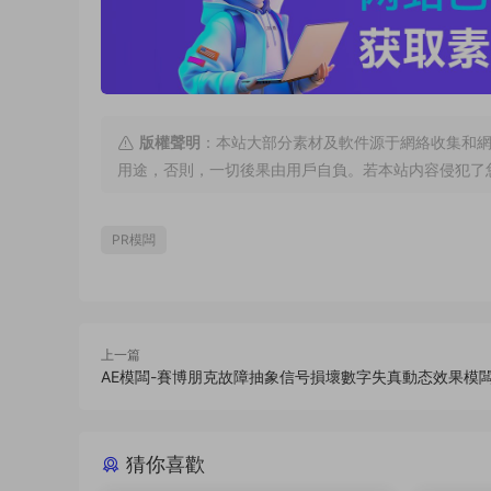
版權聲明
：本站大部分素材及軟件源于網絡收集和
用途，否則，一切後果由用戶自負。若本站内容侵犯了
PR模闆
上一篇
AE模闆-賽博朋克故障抽象信号損壞數字失真動态效果模闆（
猜你喜歡