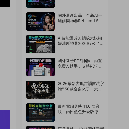
導出4k視頻！非預合成，
版本互通（260804）
國外最新出品！全新AI一
鍵修圖神器Reblum 1.5 中
文漢化版來了，支持批
量，解放雙手
（260803）
AI智能圖片無損放大模糊
變清晰神器2026版來了，
拯救渣畫質！支持
Win/Mac系統
（260802）
國外新晉PDF神器！内置
免費AI助手，支持PDF編
輯/壓縮/轉換等
（260801）
2026最新古風古韻書法字
體550款合集來了，大佬
強烈推薦！（260730）
最新電腦剪映 11.0 專業
版，内附藍色升級版導出
神器！免費使用
（260729）
再見剪映！2026國外最新