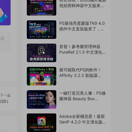
視頻剪輯神器中文版來
啦，支持AI字幕識别
（260728）
PS最強亮度蒙版TK9 4.0
插件中文直裝版來了，攝
影老司機的必備神器
非法
（260727）
首發！參考圖管理神器
PureRef 2.1.3 中文漢化版
來了，支持Win/Mac系
統！超多實用功能震撼來
襲（260726）
最可能取代PS的軟件！
Affinity 3.2.3 新版讓
Adobe瑟瑟發抖！離線免
費使用（260724）
一鍵打造完美人像：PS修
下一篇
圖神器 Beauty Box
20）
Photo 6.0.5 中文漢化版
來了（260722）
Adobe全家桶克星！最新
GenP 4.2.0 中文漢化版
激活工具破所有！