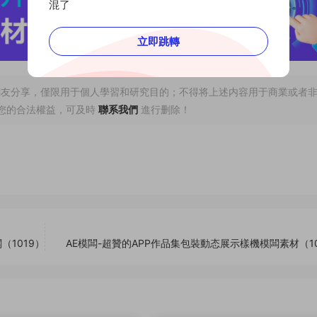
混了
立即跳轉
網友分享，僅限用于個人學習和研究目的；不得将上述内容用于商業或者
您的合法權益，可及時
聯系我們
進行删除！
1019）
AE模闆-超贊的APP作品集包裝動态展示樣機模闆素材（10