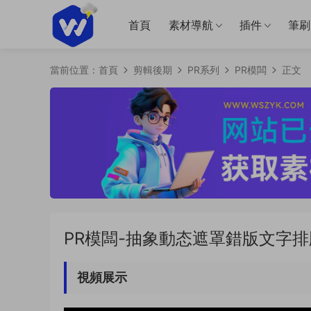
首頁
素材導航
插件
筆刷
當前位置：
首頁
剪輯後期
PR系列
PR模闆
正文
PR模闆-抽象動态遮罩錯版文字排版
視頻展示