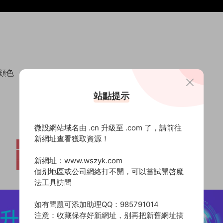
顔色
站點提示
微設網站域名由 .cn 升級至 .com 了，請前往
新網址查看獲取資源！
新網址：www.wszyk.com
個别地區或公司網絡打不開，可以嘗試開啓魔
法工具訪問
如有問題可添加助理QQ：985791014
注意：收藏保存好新網址，别再把新舊網址搞