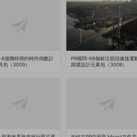
闆-6個獨特簡約時尚倒數計
PR模闆-68個标注箭頭連接運
具包（3009）
跟蹤設計元素包（3008）
闆-視差效果旅遊旅行照片展
如何在PR中安裝.Mogrt文件