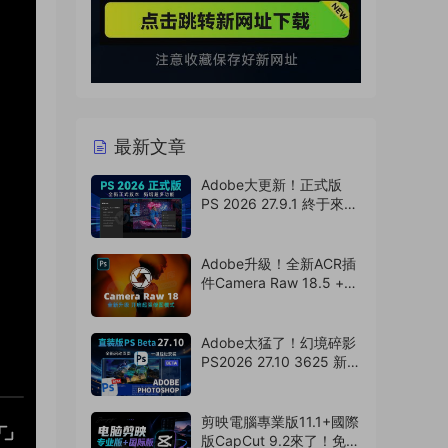
最新文章
Adobe大更新！正式版
PS 2026 27.9.1 終于來
了，Ai移除工具可用！
（260807）
Adobe升級！全新ACR插
件Camera Raw 18.5 +
選擇主體模型來了，支持
Win/Mac（260806）
Adobe太猛了！幻境碎影
PS2026 27.10 3625 新版
來了！永久免費使用！
（260805）
剪映電腦專業版11.1+國際
版CapCut 9.2來了！免費