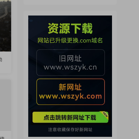
（260721）
動
并使