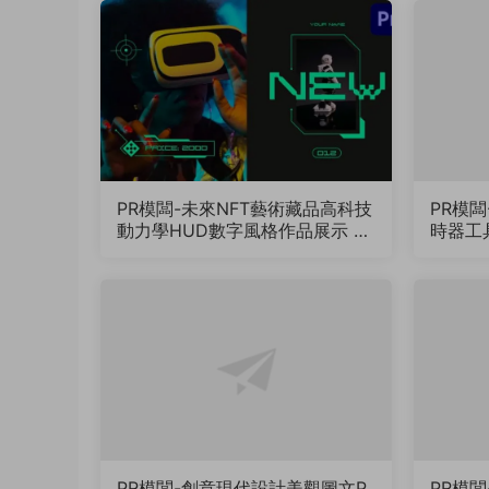
PR模闆-未來NFT藝術藏品高科技
PR模
動力學HUD數字風格作品展示 N
時器工
FT Collection Promo（PRM00
8）
PR模闆-創意現代設計美觀圖文P
PR模