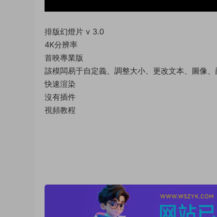
排版幻燈片 v 3.0
4K分辨率
首映專業版
該模闆易于自定義、調整大小、更改文本、圖像、
快速渲染
沒有插件
視頻教程