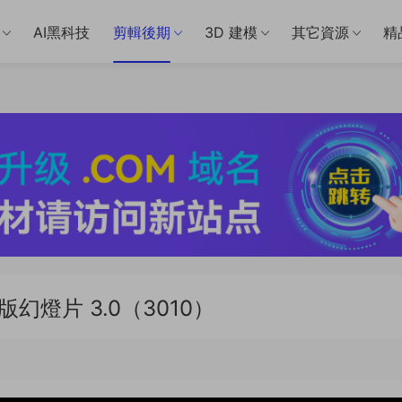
AI黑科技
剪輯後期
3D 建模
其它資源
精
幻燈片 3.0（3010）