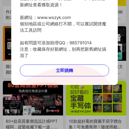
新網址查看獲取資源！
作品集設計沒靈感的看過來！
2025爆款标題神器！好看的标
新網址：www.wszyk.com
附248套個人作品集模闆，總
題黑體字合集來啦！免費商用
有一款适合你~（251120）
（251012）
個别地區或公司網絡打不開，可以嘗試開啓魔
法工具訪問
如有問題可添加助理QQ：985791014
注意：收藏保存好新網址，别再把新舊網址搞
混了
圓潤細膩！精選10款免費商用
2026最新整理免費商用中英文
立即跳轉
圓體字！打造親和力滿分的視
字體大合集！精選分類整理，
覺體驗（251008）
支持Win/Mac（250912）
80+款高質量潮流設計感PPT
10款超好看的寶藏手寫字體合
模闆，趕緊收藏下載一波，必
集！可免費商用！随便用都好