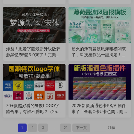
要時候真的很有用！（25090
看~（250830）
4）
炸裂！思源字體最新升級版夢
超火的薄荷曼波風海報模闆來
源黑體/宋體3.0來了！完美解
了，科技感作品一鍵搞定！附
決行高和字體偏下問題（2508
PSD源文件（250813）
19）
70+款超好看的餐飲LOGO字
2025新款潘通色卡PS/AI插件
體合集，有誰不愛呢？（2508
來了！全套C卡U卡色闆，附贈
04）
潘通色3.0軟件（250729）
1
2
3
...
21
下一頁
跳轉