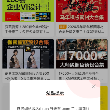
寶藏資源！280套企業VI設計
2026馬年新年模闆素材
獨家
手冊來了，各行各業都有！附
合集升級版來了！模闆\素材
AI/PDF格式（260421）
\音樂全包括！（260116）
像素蛋糕AI修圖預設合集900
17000+大師級調色預設合
+款來啦！5套全風格覆蓋，一
集！XMP格式全中文分類，一
鍵口令導入！（260110）
鍵套用 LR PS通用（26010
3）
站點提示
微設網站域名由 .cn 升級至 .com 了，請前往