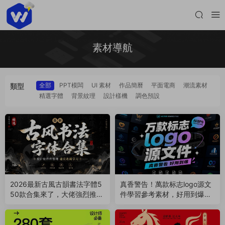
素材導航
全部
PPT模闆
UI 素材
作品簡曆
平面電商
潮流素材
類型
精選字體
背景紋理
設計樣機
調色預設
2026最新古風古韻書法字體5
真香警告！萬款标志logo源文
50款合集來了，大佬強烈推
件學習參考素材，好用到爆！
薦！（260730）
（260504）