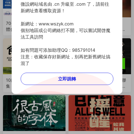
微設網站域名由 .cn 升級至 .com 了，請前往
新網址查看獲取資源！
70+款超好看的餐飲LOGO字
10款高級感免費商用古風字
新網址：www.wszyk.com
體合集，有誰不愛呢？（2508
體，随便用都好看（25071
個别地區或公司網絡打不開，可以嘗試開啓魔
04）
4）
法工具訪問
如有問題可添加助理QQ：985791014
注意：收藏保存好新網址，别再把新舊網址搞
混了
立即跳轉
10款超好用的餐飲品牌字體合
免費可商用｜這款浪課江湖聯
集，随便用都好看！附下載鏈
盟簡體，适配性拉滿，超驚
接（250419）
豔！（250405）