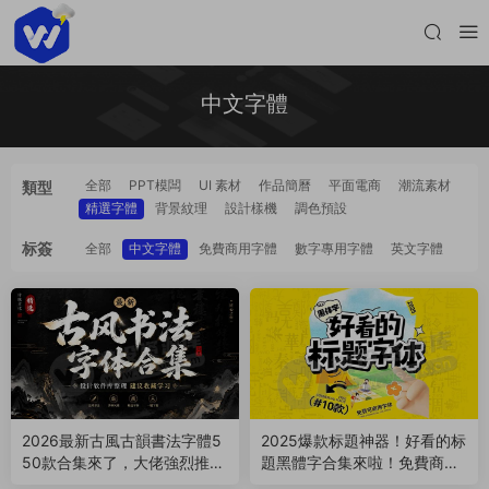
中文字體
全部
PPT模闆
UI 素材
作品簡曆
平面電商
潮流素材
類型
精選字體
背景紋理
設計樣機
調色預設
标簽
全部
中文字體
免費商用字體
數字專用字體
英文字體
2026最新古風古韻書法字體5
2025爆款标題神器！好看的标
50款合集來了，大佬強烈推
題黑體字合集來啦！免費商用
薦！（260730）
（251012）