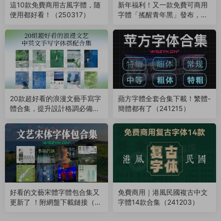
這10款免費商用古風字體，随
新年福利！又一款免費可商用
便用都好看！（250317）
字體「搖醒青年黑」發布，柔
和且不失力量感（250126）
20款超好看的浪漫文藝手寫字
蘋方字體全套合集下載！繁體-
體合集，提升設計格調必備！
簡體都有了（241215）
（241228）
好看的文藝宋體字體包合集又
免費商用｜港風民國複古中文
更新了 ！附網盤下載鏈接（24
字體14款合集（241203）
1214）