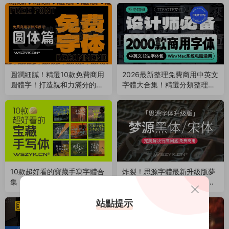
圓潤細膩！精選10款免費商用
2026最新整理免費商用中英文
圓體字！打造親和力滿分的視
字體大合集！精選分類整理，
覺體驗（251008）
支持Win/Mac（250912）
10款超好看的寶藏手寫字體合
炸裂！思源字體最新升級版夢
集！可免費商用！随便用都好
源黑體/宋體3.0來了！完美解
看~（250830）
決行高和字體偏下問題（2508
站點提示
19）