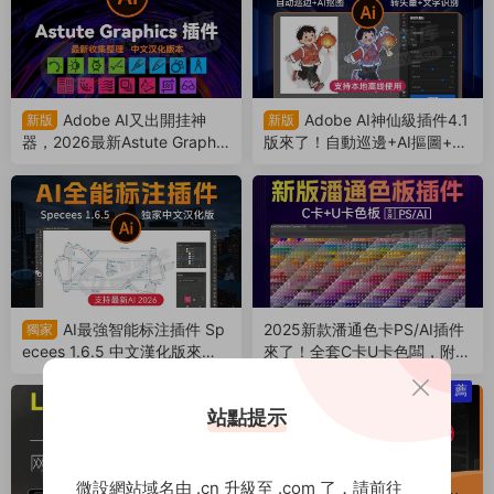
Adobe AI又出開挂神
Adobe AI神仙級插件4.1
新版
新版
器，2026最新Astute Graphic
版來了！自動巡邊+AI摳圖+轉
s 中文漢化版插件合集來了（2
矢量+AI繪圖+AI高清+文字識
60408）
别！（260317）
AI最強智能标注插件 Sp
2025新款潘通色卡PS/AI插件
獨家
ecees 1.6.5 中文漢化版來
來了！全套C卡U卡色闆，附贈
了！支持AI 2025最新軟件（2
潘通色3.0軟件（250729）
薦
51117）
站點提示
微設網站域名由 .cn 升級至 .com 了，請前往