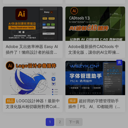
腳本插件！支持AI 2017-2024
了！顔色尺寸信息一鍵标注
（231016）
（230811）
Adobe 又出效率神器 Easy AI
Adobe最新插件CADtools 中
插件了！懶癌設計者的福音，
文漢化版，讓你的AI立即擁有
已獨家漢化（230703）
CAD各種功能（230316）
薦
LOGO設計神器！最新中
超好用的字體管理助手
精品
獨家
文漢化版AI相切吸附對齊Collid
插件 | PS、AI、ID都能用（22
erScribe插件與尺規作圖切圓
1210）
Subscribe插件下載（23011
1
2
下一頁
9）