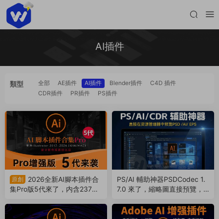
AI插件
全部
AE插件
AI插件
Blender插件
C4D 插件
類型
CDR插件
PR插件
PS插件
2026全新AI腳本插件合
PS/AI 輔助神器PSDCodec 1.
原創
集Pro版5代來了，内含237款
7.0 來了，縮略圖直接預覽，
腳本插件！支持AI 2017-2026
我的電腦再也不瞎了（26051
（260603）
1）