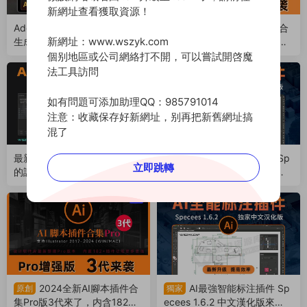
新網址查看獲取資源！
Adobe新出AI插件LOGO網格
2025全新AI腳本插件合
原創
新網址：www.wszyk.com
生成器中文漢化版，設計效率
集Pro版4代來了，内含192款
狂飙！（250709）
腳本插件！支持AI 2017-2025
個别地區或公司網絡打不開，可以嘗試開啓魔
（250701）
法工具訪問
如有問題可添加助理QQ：985791014
注意：收藏保存好新網址，别再把新舊網址搞
混了
最新Adobe腳本塢插件，讓我
AI最強智能标注插件 Sp
獨家
立即跳轉
的設計效率提高了N倍！永久
ecees 1.6.4 中文漢化版來
免費使用！（241117）
了！支持AI 2025最新軟件（2
薦
41111）
2024全新AI腳本插件合
AI最強智能标注插件 Sp
原創
獨家
集Pro版3代來了，内含182款
ecees 1.6.2 中文漢化版來