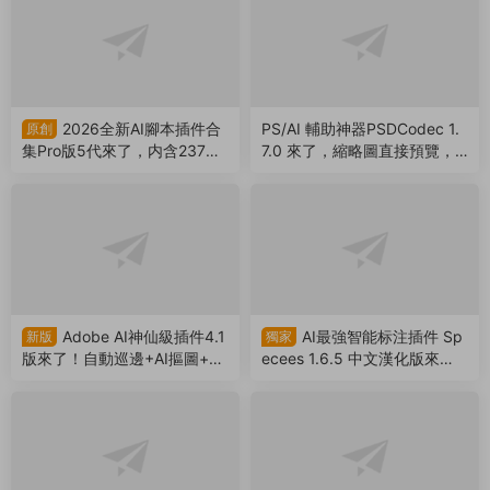
别！（260317）
51117）
2025新款潘通色卡PS/AI插件
Adobe新出AI插件LOGO網格
來了！全套C卡U卡色闆，附贈
生成器中文漢化版，設計效率
潘通色3.0軟件（250729）
狂飙！（250709）
Copyright © 2020 -
2026 微設資源庫
豫ICP備2021031473号
豫公網安備41152202000205号
本站由
又拍雲
提供CDN加速服務