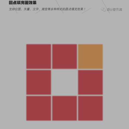
版權聲明
：本站大部分素材及軟件源于網絡收集和網友分享，
僅限用于個人學習和研究目的；不得将上述内容用于商業或者非
法用途，否則，一切後果由用戶自負。若本站内容侵犯了您的合
法權益，可及時
聯系我們
進行删除！
AI
Astute Graphics
中文漢化版
插件
神器
設計
黑科技
上一篇
下一篇
吾愛大佬出品！AI超強批量摳圖神
剪映封面标題預設合集模闆161款
器來了！離線運行，免費使用！！
來了！輕松一鍵套用，快速出片