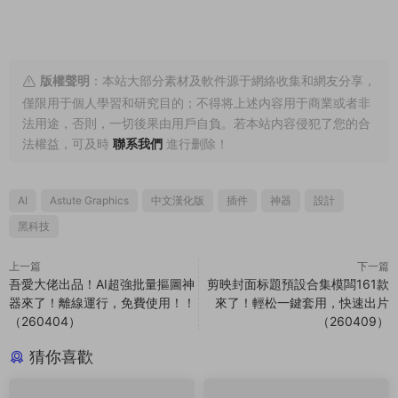
（260404）
（260409）
猜你喜歡
2026全新AI腳本插件合
PS/AI 輔助神器PSDCodec 1.
原創
集Pro版5代來了，内含237款
7.0 來了，縮略圖直接預覽，
腳本插件！支持AI 2017-2026
我的電腦再也不瞎了（26051
（260603）
1）
Adobe AI神仙級插件4.1
AI最強智能标注插件 Sp
新版
獨家
版來了！自動巡邊+AI摳圖+轉
ecees 1.6.5 中文漢化版來
矢量+AI繪圖+AI高清+文字識
了！支持AI 2025最新軟件（2