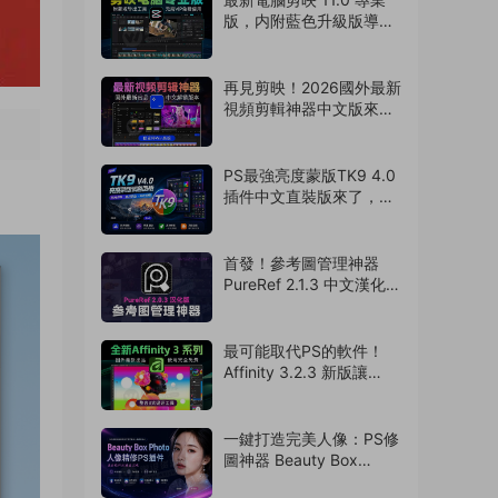
版，内附藍色升級版導出
神器！免費使用
（260729）
再見剪映！2026國外最新
視頻剪輯神器中文版來
啦，支持AI字幕識别
（260728）
PS最強亮度蒙版TK9 4.0
插件中文直裝版來了，攝
影老司機的必備神器
（260727）
首發！參考圖管理神器
PureRef 2.1.3 中文漢化版
來了，支持Win/Mac系
統！超多實用功能震撼來
襲（260726）
最可能取代PS的軟件！
Affinity 3.2.3 新版讓
Adobe瑟瑟發抖！離線免
費使用（260724）
一鍵打造完美人像：PS修
圖神器 Beauty Box
Photo 6.0.5 中文漢化版