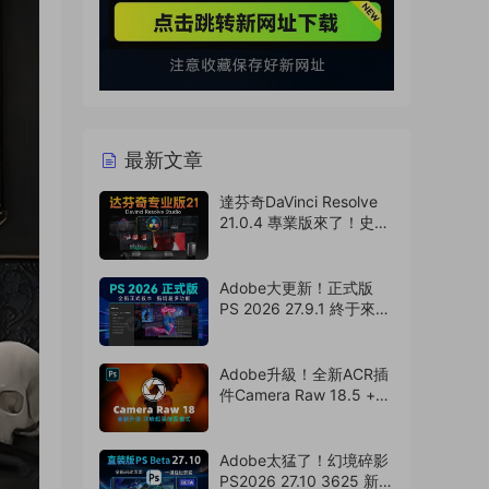
最新文章
達芬奇DaVinci Resolve
21.0.4 專業版來了！史詩
級更新 ，可以卸載
AE/PR/PS了（260808）
Adobe大更新！正式版
PS 2026 27.9.1 終于來
了，Ai移除工具可用！
（260807）
Adobe升級！全新ACR插
件Camera Raw 18.5 +
選擇主體模型來了，支持
Win/Mac（260806）
Adobe太猛了！幻境碎影
PS2026 27.10 3625 新版