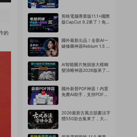
來了！永久免費使用！
（260805）
剪映電腦專業版11.1+國際
版CapCut 9.2來了！免費
導出4k視頻！非預合成，
作的
版本互通（260804）
國外最新出品！全新AI一
鍵修圖神器Reblum 1.5 中
文漢化版來了，支持批
量，解放雙手
（260803）
AI智能圖片無損放大模糊
變清晰神器2026版來了，
拯救渣畫質！支持
Win/Mac系統
（260802）
國外新晉PDF神器！内置
免費AI助手，支持PDF編
輯/壓縮/轉換等
（260801）
2026最新古風古韻書法字
體550款合集來了，大佬
強烈推薦！（260730）
最新電腦剪映 11.0 專業