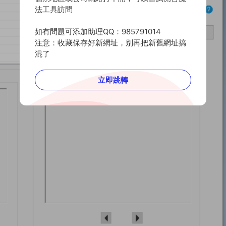
法工具訪問
如有問題可添加助理QQ：985791014
注意：收藏保存好新網址，别再把新舊網址搞
混了
立即跳轉