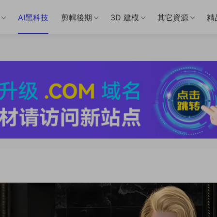
AI黑科技
剪輯後期
3D 建模
其它資源
精