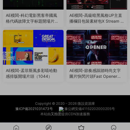
AE模闆-科幻電影黑客帝國風
AE模闆-高級暗黑風格UP主直
格代碼故障文字标題開場片頭
播欄目包裝素材包X Stream P
（1046）
ackage（1045）
AE模闆-孟菲斯風多彩嘻哈動
AE模闆-節奏感踩踏時尚文字
感排版開場片頭（1044）
圖片快閃片頭Fast Opener（1
043）
Copyright © 2020 -
2026 微設資源庫
豫ICP備2021031473号
豫公網安備41152202000205号
本站由
又拍雲
提供CDN加速服務