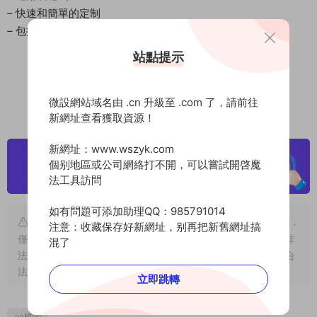
– 快速和簡單的定制
– 包括視頻教程
站點提示
微設網站域名由 .cn 升級至 .com 了，請前往
新網址查看獲取資源！
新網址：www.wszyk.com
個别地區或公司網絡打不開，可以嘗試開啓魔
法工具訪問
如有問題可添加助理QQ：985791014
版權聲明
：本站大部分素材及軟件源于網絡收集和網友分享，
注意：收藏保存好新網址，别再把新舊網址搞
僅限用于個人學習和研究目的；不得将上述内容用于商業或者非
混了
法用途，否則，一切後果由用戶自負。若本站内容侵犯了您的合
法權益，可及時
聯系我們
進行删除！
立即跳轉
ae模闆