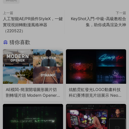
上一篇
下一篇
人工智能AE/PR插件StyleX，一鍵
KeyShot入門-中級-高級教程合
實現視頻轉動漫風格神器
集，助你成爲渲染大神
（220522）
猜你喜歡
AE模闆-簡潔開場圖形圖片切
炫酷霓虹發光LOGO動畫科技
割轉場片頭 Modern Opener
科幻賽博朋克片頭展示 Neon
（221107）
Logo Reveal（1047）