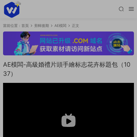
當前位置：
首頁
剪輯後期
AE模闆
正文
AE模闆-高級婚禮片頭手繪标志花卉标題包（10
37）