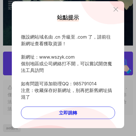
站點提示
微設網站域名由 .cn 升級至 .com 了，請前往
新網址查看獲取資源！
新網址：www.wszyk.com
個别地區或公司網絡打不開，可以嘗試開啓魔
法工具訪問
如有問題可添加助理QQ：985791014
版權聲明
：本站大部分素材及軟件源于網絡收集和網友分享，
注意：收藏保存好新網址，别再把新舊網址搞
僅限用于個人學習和研究目的；不得将上述内容用于商業或者非
混了
法用途，否則，一切後果由用戶自負。若本站内容侵犯了您的合
法權益，可及時
聯系我們
進行删除！
立即跳轉
ae模闆