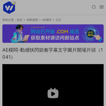
當前位置：
首頁
剪輯後期
AE模闆
正文
AE模闆-動感快閃節奏字幕文字圖片開場片頭（1
041）