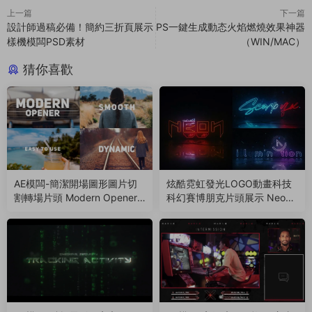
上一篇
下一篇
設計師過稿必備！簡約三折頁展示
PS一鍵生成動态火焰燃燒效果神器
樣機模闆PSD素材
（WIN/MAC）
猜你喜歡
AE模闆-簡潔開場圖形圖片切
炫酷霓虹發光LOGO動畫科技
割轉場片頭 Modern Opener
科幻賽博朋克片頭展示 Neon
（221107）
Logo Reveal（1047）