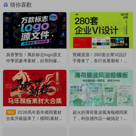
猜你喜歡
真香警告！萬款标志logo源文
寶藏資源！280套企業VI設計
件學習參考素材，好用到爆！
手冊來了，各行各業都有！附
（260504）
AI/PDF格式（260421）
2026馬年新年模闆素材
超火的薄荷曼波風海報模闆來
獨家
合集升級版來了！模闆\素材
了，科技感作品一鍵搞定！附
\音樂全包括！（260116）
PSD源文件（250813）