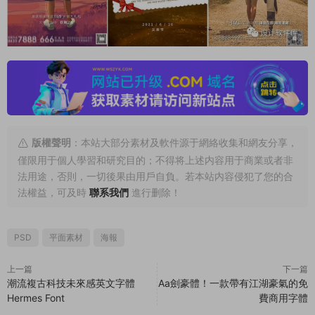
版權聲明
：本站大部分素材及軟件源于網絡收集和網友分享，
僅限用于個人學習和研究目的；不得将上述内容用于商業或者非
法用途，否則，一切後果由用戶自負。若本站内容侵犯了您的合
法權益，可及時
聯系我們
進行删除！
PSD
平面素材
海報
上一篇
下一篇
潮流複古科技未來感英文字體
Aa劍豪體！一款帶有江湖豪氣的免
Hermes Font
費商用字體