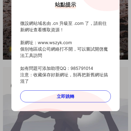
站點提示
微設網站域名由 .cn 升級至 .com 了，請前往
新網址查看獲取資源！
新網址：www.wszyk.com
個别地區或公司網絡打不開，可以嘗試開啓魔
法工具訪問
如有問題可添加助理QQ：985791014
注意：收藏保存好新網址，别再把新舊網址搞
混了
立即跳轉