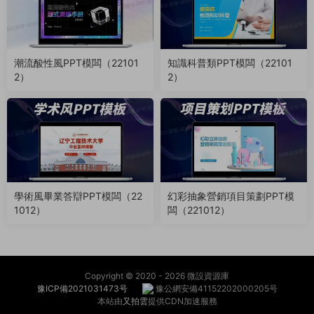
潮流酸性風PPT模闆（22101
知識科普類PPT模闆（22101
2）
2）
學術風畢業答辯PPT模闆（22
幻彩抽象營銷項目策劃PPT模
1012）
闆（221012）
Copyright © 2020 -
2026 微設資源庫
豫ICP備2021031473号
豫公網安備41152202000205号
本站由
又拍雲
提供CDN加速服務