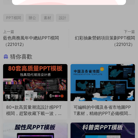
PPT模闆
辦公
素材
設計
上一篇
下一篇
藍色商務風年中總結PPT模闆
幻彩抽象營銷項目策劃PPT模闆
（221012）
（221012）
猜你喜歡
80+款高質量潮流設計感PPT
可編輯的中國及各省市地圖PP
模闆，趕緊收藏下載一波，必
T素材，精緻的PPT必備模闆
要時候真的很有用！（25090
（230607）
4）