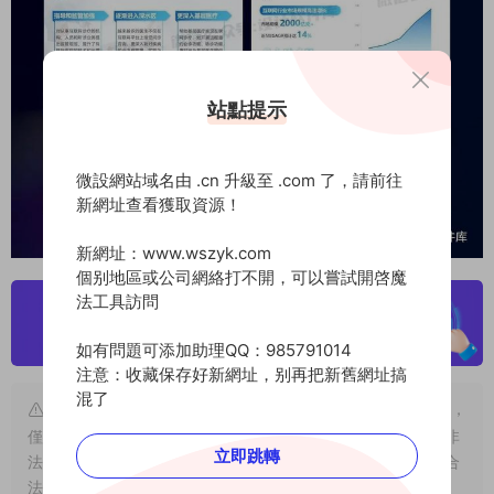
站點提示
微設網站域名由 .cn 升級至 .com 了，請前往
新網址查看獲取資源！
新網址：www.wszyk.com
個别地區或公司網絡打不開，可以嘗試開啓魔
法工具訪問
如有問題可添加助理QQ：985791014
注意：收藏保存好新網址，别再把新舊網址搞
混了
版權聲明
：本站大部分素材及軟件源于網絡收集和網友分享，
僅限用于個人學習和研究目的；不得将上述内容用于商業或者非
立即跳轉
法用途，否則，一切後果由用戶自負。若本站内容侵犯了您的合
法權益，可及時
聯系我們
進行删除！