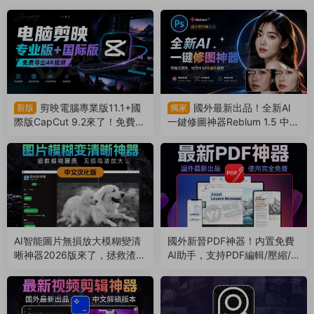
剪映電腦專業版11.1+國
國外最新出品！全新AI
新版
獨家
際版CapCut 9.2來了！免費導
一鍵修圖神器Reblum 1.5 中文
出4k視頻！非預合成，版本互
漢化版來了，支持批量，解放
通（260804）
雙手（260803）
AI智能圖片無損放大模糊變清
國外新晉PDF神器！内置免費
晰神器2026版來了，拯救渣畫
AI助手，支持PDF編輯/壓縮/
質！支持Win/Mac系統（260
轉換等（260801）
802）