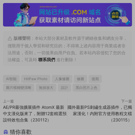
版權聲明
：本站大部分素材及軟件源于網絡收集和網友分享，
僅限用于個人學習和研究目的；不得将上述内容用于商業或者非
法用途，否則，一切後果由用戶自負。若本站内容侵犯了您的合
法權益，可及時
聯系我們
進行删除！
AI智能
HitPaw Photo
人像修圖
修圖
後期
圖片模糊變清晰
無損放大
設計
黑白照片上色
上一篇
下一篇
AE/PR最強擴展插件 AtomX 最新
國外最新PS刺繡生成器插件，已獨
中文漢化版來了，附贈12套精選預
家漢化！内附官方使用教程文檔
設特效包合集（230112）
（230115）
猜你喜歡