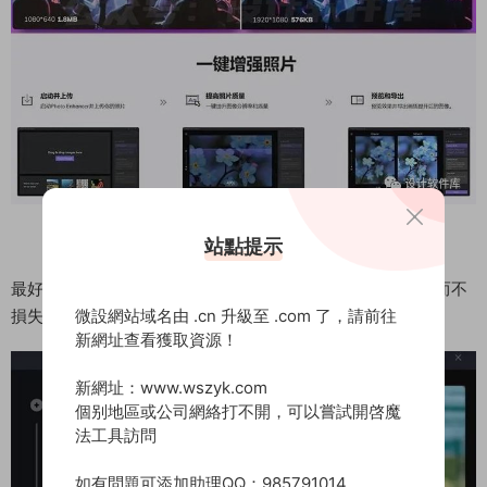
放大圖像無限地，無損地
站點提示
最好的人工智能圖像放大器，使圖片不那麽模糊，放大圖像而不
微設網站域名由 .cn 升級至 .com 了，請前往
損失質量
新網址查看獲取資源！
新網址：www.wszyk.com
個别地區或公司網絡打不開，可以嘗試開啓魔
法工具訪問
如有問題可添加助理QQ：985791014