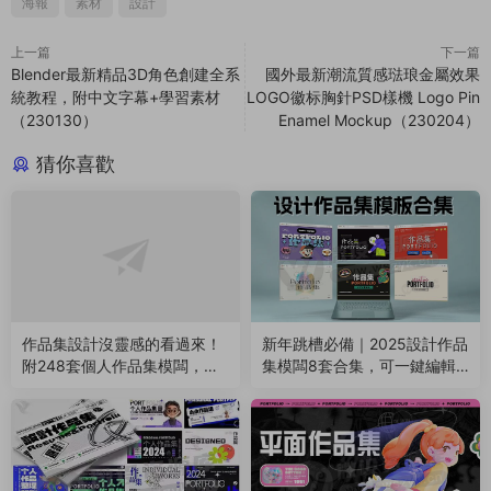
海報
素材
設計
上一篇
下一篇
Blender最新精品3D角色創建全系
國外最新潮流質感琺琅金屬效果
統教程，附中文字幕+學習素材
LOGO徽标胸針PSD樣機 Logo Pin
（230130）
Enamel Mockup（230204）
猜你喜歡
作品集設計沒靈感的看過來！
新年跳槽必備｜2025設計作品
附248套個人作品集模闆，總
集模闆8套合集，可一鍵編輯
有一款适合你~（251120）
替換（250124）