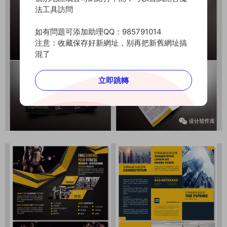
法工具訪問
如有問題可添加助理QQ：985791014
注意：收藏保存好新網址，别再把新舊網址搞
混了
立即跳轉