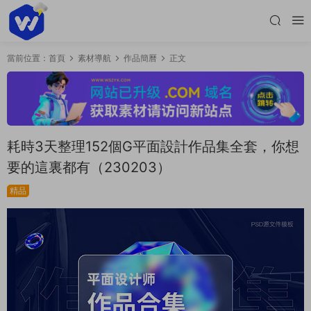
當前位置：
首頁
素材導航
作品簡曆
正文
耗時3天整理152個G平面設計作品集全套，你想
要的這裏都有（230203）
精品