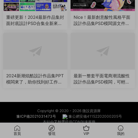
重磅更新！2024最新作品集封
Nice！最新創意酸性風格平面
面封底設計PSD合集全新來
設計作品集PSD模闆源文件來
襲！（240819）
了，助你找到好工作（24071
0）
2024新潮炫酷設計作品集PPT
最新一整套平面電商潮流酸性
模闆來了，助你找到好工作
設計作品集PSD模闆，可輕松
（240509）
修改替換（240417）
Copyright © 2020 -
2026 微設資源庫
豫ICP備2021031473号
豫公網安備41152202000205号
本站由
又拍雲
提供CDN加速服務
首頁
發現
VIP
我的