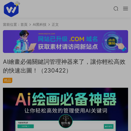
當前位置：
首頁
AI黑科技
正文
AI繪畫必備關鍵詞管理神器來了，讓你輕松高效
的快速出圖！（230422）
精品