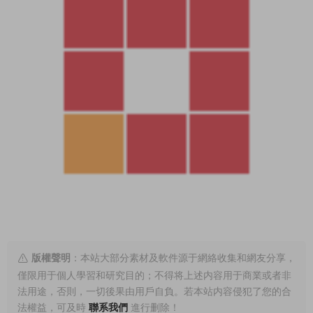
版權聲明
：本站大部分素材及軟件源于網絡收集和網友分享，
僅限用于個人學習和研究目的；不得将上述内容用于商業或者非
法用途，否則，一切後果由用戶自負。若本站内容侵犯了您的合
法權益，可及時
聯系我們
進行删除！
上一篇
下一篇
精選AI繪畫 Midjouney+Stable
AI智能繪畫Midjourney教程又來
Diffusion 新手入門PDF文檔教程
了，輕松秒出圖！（230423）
（230421）
猜你喜歡
剪映電腦專業版11.1+國
國外最新出品！全新AI
新版
獨家
際版CapCut 9.2來了！免費導
一鍵修圖神器Reblum 1.5 中文