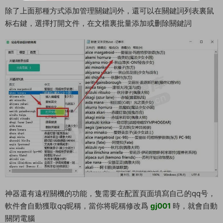
除了上面那種方式添加管理關鍵詞外，還可以在關鍵詞列表裏鼠
标右鍵，選擇打開文件，在文檔裏批量添加或删除關鍵詞
神器還有遠程關機的功能，隻需要在配置頁面填寫自己的qq号，
軟件會自動獲取qq昵稱，當你将昵稱修改爲
gj001
時，就會自動
關閉電腦