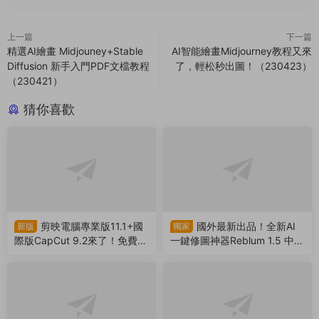
出4k視頻！非預合成，版本互
漢化版來了，支持批量，解放
通（260804）
雙手（260803）
AI智能圖片無損放大模糊變清
國外新晉PDF神器！内置免費
晰神器2026版來了，拯救渣畫
AI助手，支持PDF編輯/壓縮/
質！支持Win/Mac系統（260
轉換等（260801）
802）
再見剪映！2026國外最
首發！參考圖管理神器P
新版
新版
新視頻剪輯神器中文版來啦，
ureRef 2.1.3 中文漢化版來
支持AI字幕識别（260728）
了，支持Win/Mac系統！超多
實用功能震撼來襲（26072
6）