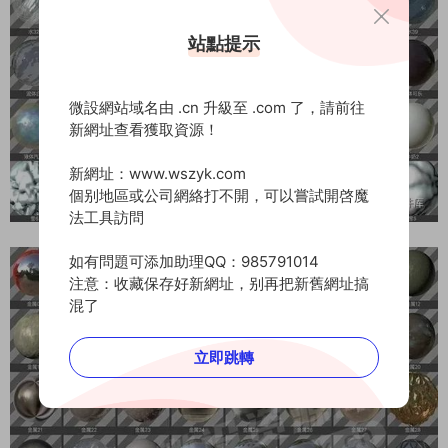
站點提示
微設網站域名由 .cn 升級至 .com 了，請前往
新網址查看獲取資源！
新網址：www.wszyk.com
個别地區或公司網絡打不開，可以嘗試開啓魔
法工具訪問
如有問題可添加助理QQ：985791014
注意：收藏保存好新網址，别再把新舊網址搞
混了
立即跳轉