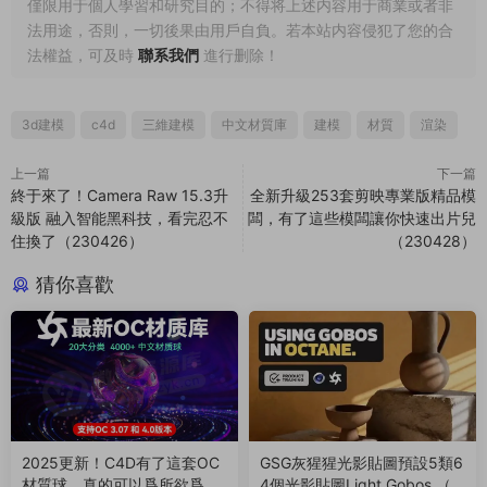
僅限用于個人學習和研究目的；不得将上述内容用于商業或者非
法用途，否則，一切後果由用戶自負。若本站内容侵犯了您的合
法權益，可及時
聯系我們
進行删除！
3d建模
c4d
三維建模
中文材質庫
建模
材質
渲染
上一篇
下一篇
終于來了！Camera Raw 15.3升
全新升級253套剪映專業版精品模
級版 融入智能黑科技，看完忍不
闆，有了這些模闆讓你快速出片兒
住換了（230426）
（230428）
猜你喜歡
2025更新！C4D有了這套OC
GSG灰猩猩光影貼圖預設5類6
材質球，真的可以爲所欲爲
4個光影貼圖Light Gobos （2