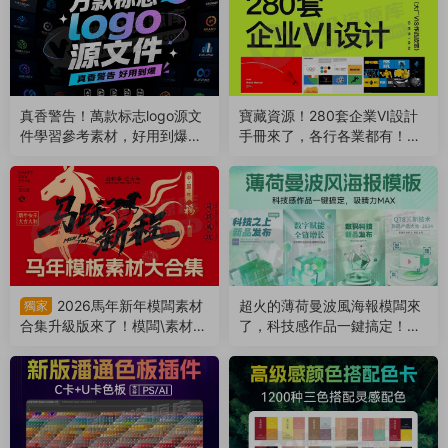
真香警告！萬款标志logo源文
寶藏資源！280套企業VI設計
件學習參考素材，好用到爆！
手冊來了，各行各業都有！附
（260504）
AI/PDF格式（260421）
2026馬年新年模闆素材
超火的薄荷曼波風海報模闆來
獨家
合集升級版來了！模闆\素材
了，科技感作品一鍵搞定！附
\音樂全包括！（260116）
PSD源文件（250813）