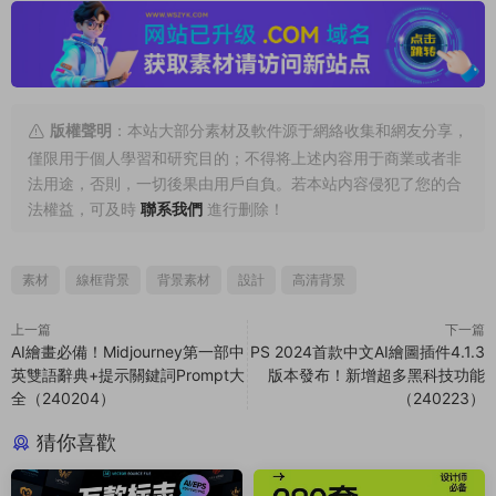
版權聲明
：本站大部分素材及軟件源于網絡收集和網友分享，
僅限用于個人學習和研究目的；不得将上述内容用于商業或者非
法用途，否則，一切後果由用戶自負。若本站内容侵犯了您的合
法權益，可及時
聯系我們
進行删除！
素材
線框背景
背景素材
設計
高清背景
上一篇
下一篇
AI繪畫必備！Midjourney第一部中
PS 2024首款中文AI繪圖插件4.1.3
英雙語辭典+提示關鍵詞Prompt大
版本發布！新增超多黑科技功能
全（240204）
（240223）
猜你喜歡