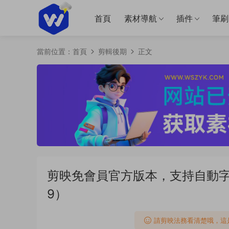
首頁
素材導航
插件
筆刷
當前位置：
首頁
剪輯後期
正文
剪映免會員官方版本，支持自動字
9）
請剪映法務看清楚哦，這