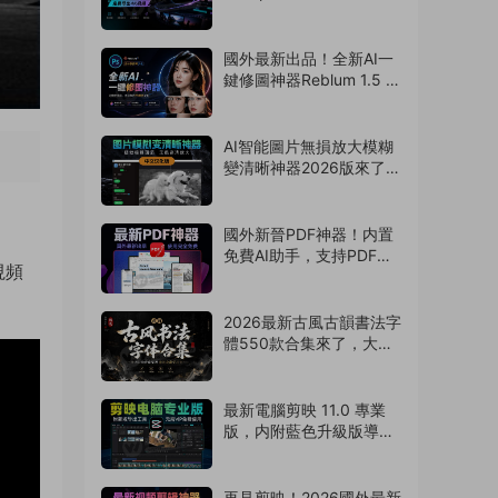
導出4k視頻！非預合成，
版本互通（260804）
國外最新出品！全新AI一
鍵修圖神器Reblum 1.5 中
文漢化版來了，支持批
量，解放雙手
（260803）
AI智能圖片無損放大模糊
變清晰神器2026版來了，
拯救渣畫質！支持
Win/Mac系統
（260802）
國外新晉PDF神器！内置
免費AI助手，支持PDF編
視頻
輯/壓縮/轉換等
（260801）
2026最新古風古韻書法字
體550款合集來了，大佬
強烈推薦！（260730）
最新電腦剪映 11.0 專業
版，内附藍色升級版導出
神器！免費使用
（260729）
再見剪映！2026國外最新