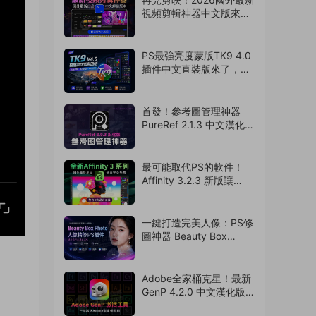
視頻剪輯神器中文版來
啦，支持AI字幕識别
（260728）
PS最強亮度蒙版TK9 4.0
插件中文直裝版來了，攝
影老司機的必備神器
（260727）
首發！參考圖管理神器
PureRef 2.1.3 中文漢化版
來了，支持Win/Mac系
統！超多實用功能震撼來
襲（260726）
最可能取代PS的軟件！
Affinity 3.2.3 新版讓
Adobe瑟瑟發抖！離線免
費使用（260724）
一鍵打造完美人像：PS修
圖神器 Beauty Box
Photo 6.0.5 中文漢化版
來了（260722）
Adobe全家桶克星！最新
GenP 4.2.0 中文漢化版
激活工具破所有！