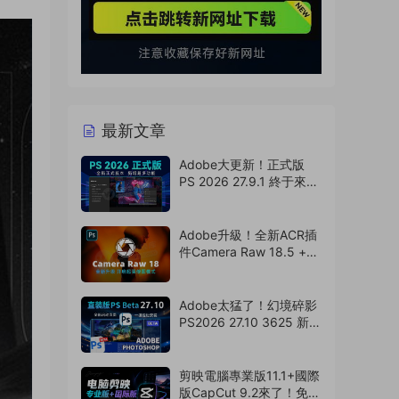
最新文章
Adobe大更新！正式版
PS 2026 27.9.1 終于來
了，Ai移除工具可用！
（260807）
Adobe升級！全新ACR插
件Camera Raw 18.5 +
選擇主體模型來了，支持
Win/Mac（260806）
Adobe太猛了！幻境碎影
PS2026 27.10 3625 新版
來了！永久免費使用！
（260805）
剪映電腦專業版11.1+國際
版CapCut 9.2來了！免費