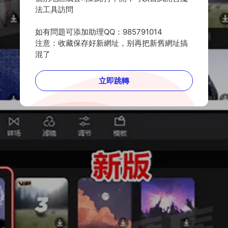
法工具訪問
如有問題可添加助理QQ：985791014
注意：收藏保存好新網址，别再把新舊網址搞
混了
立即跳轉