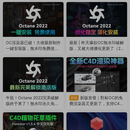
OC渲染器已破！大佬最新制作
最新 | 昨天爆款OC無水印破解
一鍵安裝版，無水印免費使
版，又被大佬優化更新了（24
用！内附2款安裝包（25060
0607）
5）
牛批！Octane 2022完美破解
新版首發｜對标OC的免
新版
版終于來了！無水印永久免費
費渲染器又更新了，支持C4D
使用！（240606）
新粒子（240504）