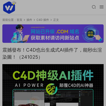
當前位置：
首頁
插件
C4D 插件
正文
震撼發布！C4D也出生成式AI插件了，能秒出渲
染圖！（241025）