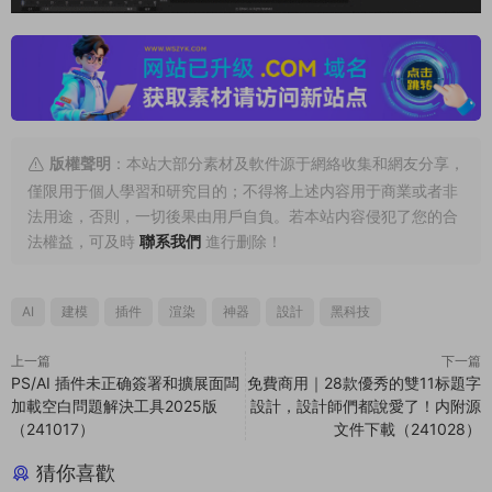
版權聲明
：本站大部分素材及軟件源于網絡收集和網友分享，
僅限用于個人學習和研究目的；不得将上述内容用于商業或者非
法用途，否則，一切後果由用戶自負。若本站内容侵犯了您的合
法權益，可及時
聯系我們
進行删除！
AI
建模
插件
渲染
神器
設計
黑科技
上一篇
下一篇
PS/AI 插件未正确簽署和擴展面闆
免費商用｜28款優秀的雙11标題字
加載空白問題解決工具2025版
設計，設計師們都說愛了！内附源
（241017）
文件下載（241028）
猜你喜歡