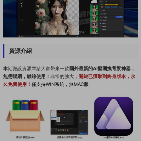
資源介紹
本期微設資源庫給大家帶來一款
國外最新的AI摳圖換背景神器，
無需聯網，離線使用！
非常的強大，
關鍵
已獲取到終身版本，永
久免費使用！
僅支持WIN系統，無MAC版