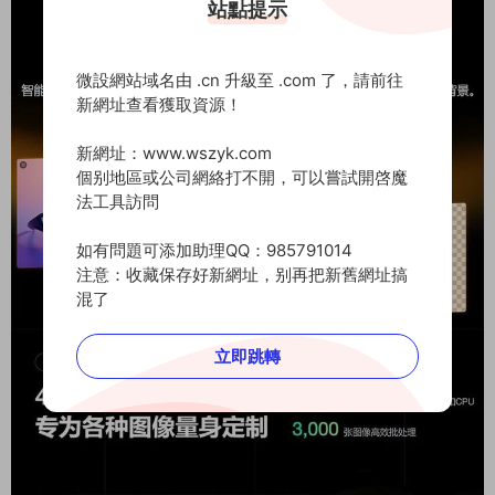
站點提示
微設網站域名由 .cn 升級至 .com 了，請前往
新網址查看獲取資源！
新網址：www.wszyk.com
個别地區或公司網絡打不開，可以嘗試開啓魔
法工具訪問
如有問題可添加助理QQ：985791014
注意：收藏保存好新網址，别再把新舊網址搞
混了
立即跳轉