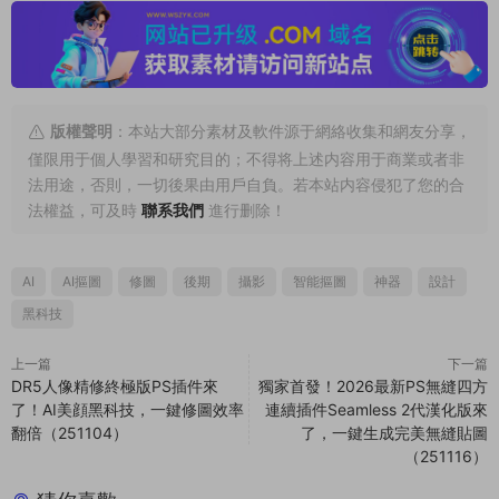
版權聲明
：本站大部分素材及軟件源于網絡收集和網友分享，
僅限用于個人學習和研究目的；不得将上述内容用于商業或者非
法用途，否則，一切後果由用戶自負。若本站内容侵犯了您的合
法權益，可及時
聯系我們
進行删除！
AI
AI摳圖
修圖
後期
攝影
智能摳圖
神器
設計
黑科技
上一篇
下一篇
DR5人像精修終極版PS插件來
獨家首發！2026最新PS無縫四方
了！AI美顔黑科技，一鍵修圖效率
連續插件Seamless 2代漢化版來
翻倍（251104）
了，一鍵生成完美無縫貼圖
（251116）