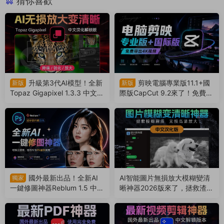
猜你喜歡
升級第3代AI模型！全新
剪映電腦專業版11.1+國
新版
新版
Topaz Gigapixel 1.3.3 中文漢
際版CapCut 9.2來了！免費導
化版來了！搭配PS簡直如虎添
出4k視頻！非預合成，版本互
翼（260809）
通（260804）
國外最新出品！全新AI
AI智能圖片無損放大模糊變清
獨家
一鍵修圖神器Reblum 1.5 中文
晰神器2026版來了，拯救渣畫
漢化版來了，支持批量，解放
質！支持Win/Mac系統（260
雙手（260803）
802）