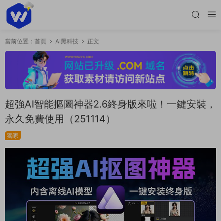
當前位置：
首頁
AI黑科技
正文
超強AI智能摳圖神器2.6終身版來啦！一鍵安裝，
永久免費使用（251114）
獨家