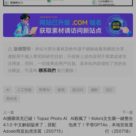
版權聲明
：本站大部分素材及軟件源于網絡收集和網友分享，
僅限用于個人學習和研究目的；不得将上述内容用于商業或者非
法用途，否則，一切後果由用戶自負。若本站内容侵犯了您的合
法權益，可及時
聯系我們
進行删除！
AI
人工智能
即夢AI
後期
提示詞
攝影
設計
黑科技
上一篇
下一篇
AI擴圖填充已破！Topaz Photo AI
AI殺瘋了！Kolors文生圖一鍵整合
4.1.0 中文解鎖版來了，搭配
包來了！平替GPT4o，本地安裝運
Adoeb簡直如虎添翼（250715）
行（250718）