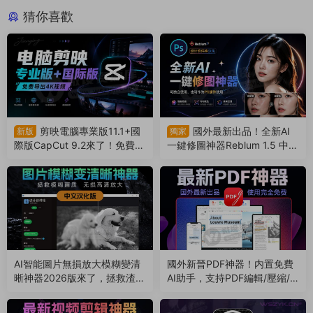
猜你喜歡
剪映電腦專業版11.1+國
國外最新出品！全新AI
新版
獨家
際版CapCut 9.2來了！免費導
一鍵修圖神器Reblum 1.5 中文
出4k視頻！非預合成，版本互
漢化版來了，支持批量，解放
通（260804）
雙手（260803）
AI智能圖片無損放大模糊變清
國外新晉PDF神器！内置免費
晰神器2026版來了，拯救渣畫
AI助手，支持PDF編輯/壓縮/
質！支持Win/Mac系統（260
轉換等（260801）
802）