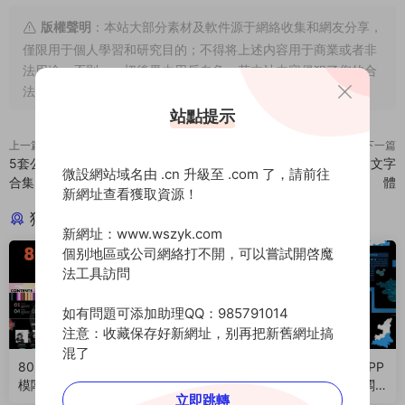
版權聲明
：本站大部分素材及軟件源于網絡收集和網友分享，
僅限用于個人學習和研究目的；不得将上述内容用于商業或者非
法用途，否則，一切後果由用戶自負。若本站内容侵犯了您的合
法權益，可及時
聯系我們
進行删除！
站點提示
上一篇
下一篇
5套公安警務類通用PPT模闆素材
正風毛筆字體-免費可商用中文字
微設網站域名由 .cn 升級至 .com 了，請前往
合集
體
新網址查看獲取資源！
猜你喜歡
新網址：www.wszyk.com
個别地區或公司網絡打不開，可以嘗試開啓魔
法工具訪問
如有問題可添加助理QQ：985791014
注意：收藏保存好新網址，别再把新舊網址搞
混了
80+款高質量潮流設計感PPT
可編輯的中國及各省市地圖PP
模闆，趕緊收藏下載一波，必
T素材，精緻的PPT必備模闆
立即跳轉
要時候真的很有用！（25090
（230607）