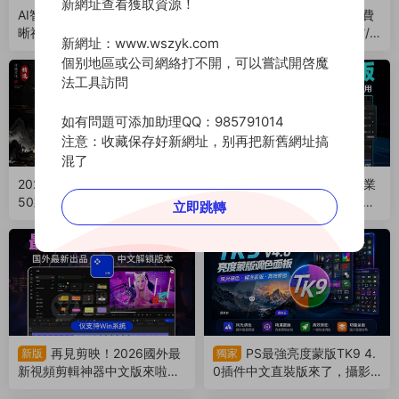
新網址查看獲取資源！
AI智能圖片無損放大模糊變清
國外新晉PDF神器！内置免費
晰神器2026版來了，拯救渣畫
AI助手，支持PDF編輯/壓縮/
新網址：www.wszyk.com
質！支持Win/Mac系統（260
轉換等（260801）
個别地區或公司網絡打不開，可以嘗試開啓魔
802）
法工具訪問
如有問題可添加助理QQ：985791014
注意：收藏保存好新網址，别再把新舊網址搞
混了
2026最新古風古韻書法字體5
最新電腦剪映 11.0 專業
獨家
50款合集來了，大佬強烈推
版，内附藍色升級版導出神
立即跳轉
薦！（260730）
器！免費使用（260729）
再見剪映！2026國外最
PS最強亮度蒙版TK9 4.
新版
獨家
新視頻剪輯神器中文版來啦，
0插件中文直裝版來了，攝影
支持AI字幕識别（260728）
老司機的必備神器（26072