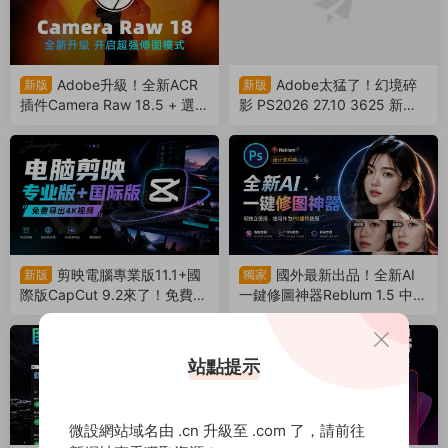
Adobe升級！全新ACR
Adobe太猛了！幻境碎
新版
新版
插件Camera Raw 18.5 + 選擇
影 PS2026 27.10 3625 新版
主體模型來了，支持Win/Mac
來了！永久免費使用！（2608
（260806）
05）
剪映電腦專業版11.1+國
國外最新出品！全新AI
新版
獨家
際版CapCut 9.2來了！免費導
一鍵修圖神器Reblum 1.5 中文
出4k視頻！非預合成，版本互
漢化版來了，支持批量，解放
通（260804）
雙手（260803）
站點提示
微設網站域名由 .cn 升級至 .com 了，請前往