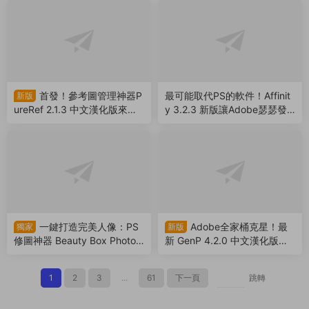
7）
首發！參考圖管理神器P
最可能取代PS的軟件！Affinit
新版
ureRef 2.1.3 中文漢化版來
y 3.2.3 新版讓Adobe瑟瑟發
了，支持Win/Mac系統！超多
抖！離線免費使用（26072
實用功能震撼來襲（26072
4）
6）
一鍵打造完美人像：PS
Adobe全家桶克星！最
獨家
新版
修圖神器 Beauty Box Photo
新 GenP 4.2.0 中文漢化版激
6.0.5 中文漢化版來了（2607
活工具破所有！（260721）
22）
1
2
3
...
61
下一頁
跳轉