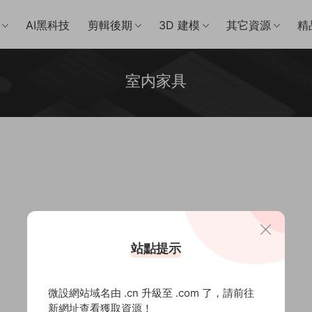
AI黑科技
剪輯後期
3D 建模
其它資源
精
室内家具
站點提示
微設網站域名由 .cn 升級至 .com 了，請前往
新網址查看獲取資源！