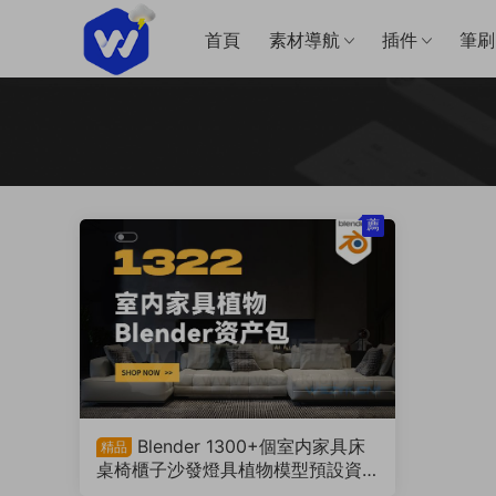
首頁
素材導航
插件
筆刷
薦
Blender 1300+個室内家具床
精品
桌椅櫃子沙發燈具植物模型預設資
産包（230310）