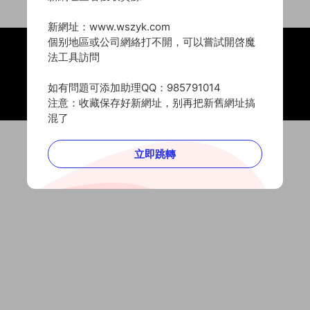
新網址：www.wszyk.com
個别地區或公司網絡打不開，可以嘗試開啓魔
法工具訪問
Copyright © 2020 -
2026 微設資源庫
豫ICP備2021031473号
豫公網安備41152202000205号
如有問題可添加助理QQ：985791014
本站由
又拍雲
提供CDN加速服務
注意：收藏保存好新網址，别再把新舊網址搞
混了
立即跳轉