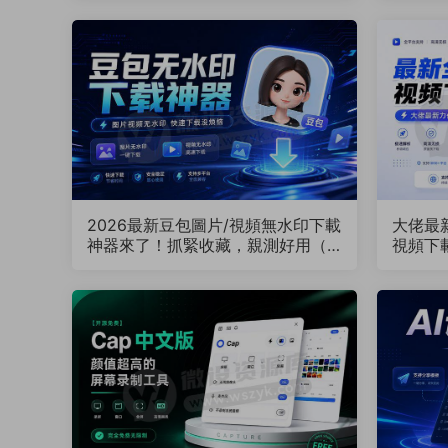
2026最新豆包圖片/視頻無水印下載
大佬最
神器來了！抓緊收藏，親測好用（2
視頻下
60602）
531）