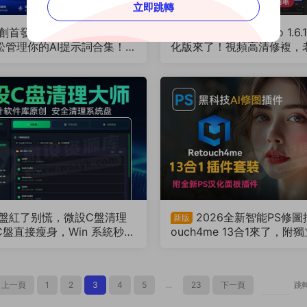
立即跳轉
創首發！AI詞庫管理神器來
全新Topaz Video 1.6
新版
松管理你的AI提示詞合集！永
化版來了！視頻高清修複，
用（260520）
頻秒變4K（260517）
盤紅了别慌，微設C盤清理
2026全新智能PS修圖
新版
C盤直接瘦身，Win 系統秒變
ouch4me 13合1來了，附
260509）
插件+修圖動作（260507）
上一頁
1
2
3
4
5
...
23
下一頁
跳