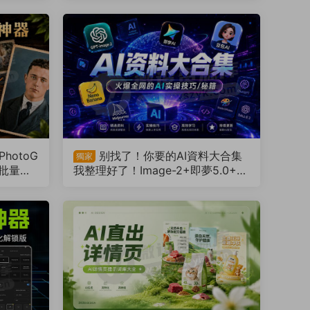
hotoG
别找了！你要的AI資料大合集
獨家
持批量照
我整理好了！Image-2+即夢5.0+B
 （26
anana都有（260527）