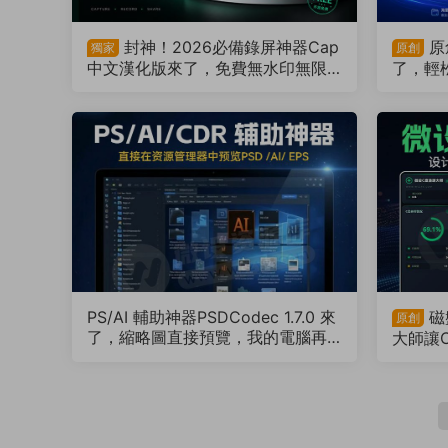
封神！2026必備錄屏神器Cap
原
獨家
原創
中文漢化版來了，免費無水印無限
了，輕
制（260526）
久免費使
PS/AI 輔助神器PSDCodec 1.7.0 來
磁
原創
了，縮略圖直接預覽，我的電腦再
大師讓
也不瞎了（260511）
流暢！（