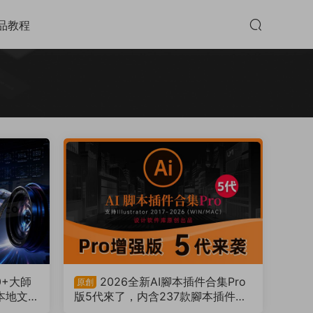
品教程
0+大師
2026全新AI腳本插件合集Pro
原創
本地文檔
版5代來了，内含237款腳本插件！
支持AI 2017-2026（260603）