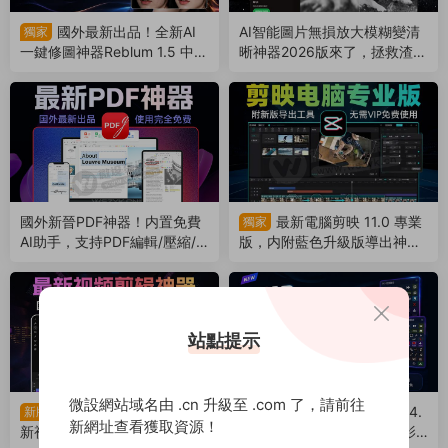
國外最新出品！全新AI
AI智能圖片無損放大模糊變清
獨家
一鍵修圖神器Reblum 1.5 中文
晰神器2026版來了，拯救渣畫
漢化版來了，支持批量，解放
質！支持Win/Mac系統（260
雙手（260803）
802）
國外新晉PDF神器！内置免費
最新電腦剪映 11.0 專業
獨家
AI助手，支持PDF編輯/壓縮/
版，内附藍色升級版導出神
轉換等（260801）
器！免費使用（260729）
站點提示
微設網站域名由 .cn 升級至 .com 了，請前往
再見剪映！2026國外最
PS最強亮度蒙版TK9 4.
新版
獨家
新網址查看獲取資源！
新視頻剪輯神器中文版來啦，
0插件中文直裝版來了，攝影