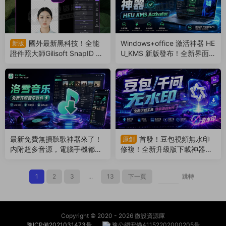
國外最新黑科技！全能
Windows+office 激活神器 HE
新版
證件照大師Gilisoft SnapID 8.
U_KMS 新版發布！全新界面全
9 來了，一鍵安裝免費使用（2
新體驗（260717）
60720）
最新免費無損聽歌神器來了！
首發！豆包視頻無水印
原創
内附超多音源，電腦手機都能
修複！全新升級版下載神器來
用（260716）
了！免費無限制使用（26071
4）
1
2
3
...
13
下一頁
跳轉
Copyright © 2020 -
2026 微設資源庫
豫ICP備2021031473号
豫公網安備41152202000205号