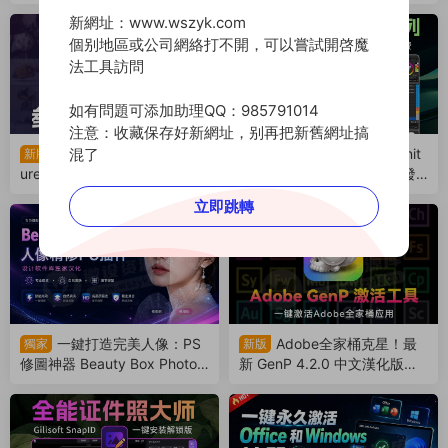
支持AI字幕識别（260728）
老司機的必備神器（26072
新網址：www.wszyk.com
7）
個别地區或公司網絡打不開，可以嘗試開啓魔
法工具訪問
如有問題可添加助理QQ：985791014
注意：收藏保存好新網址，别再把新舊網址搞
混了
首發！參考圖管理神器P
最可能取代PS的軟件！Affinit
新版
ureRef 2.1.3 中文漢化版來
y 3.2.3 新版讓Adobe瑟瑟發
了，支持Win/Mac系統！超多
抖！離線免費使用（26072
立即跳轉
實用功能震撼來襲（26072
4）
6）
一鍵打造完美人像：PS
Adobe全家桶克星！最
獨家
新版
修圖神器 Beauty Box Photo
新 GenP 4.2.0 中文漢化版激
6.0.5 中文漢化版來了（2607
活工具破所有！（260721）
22）