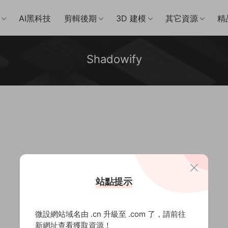
AI黑科技
剪輯後期
3D 建模
其它資源
精
Shadowify
站點提示
微設網站域名由 .cn 升級至 .com 了，請前往
新網址查看獲取資源！