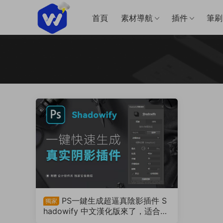
首頁
素材導航
插件
筆刷
PS一鍵生成超逼真陰影插件 S
獨家
hadowify 中文漢化版來了，适合各
類設計師使用（230302）