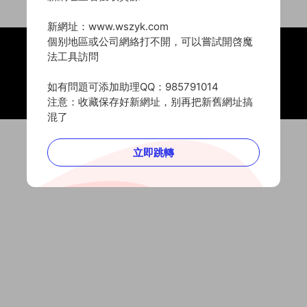
新網址：www.wszyk.com
個别地區或公司網絡打不開，可以嘗試開啓魔
法工具訪問
Copyright © 2020 -
2026 微設資源庫
豫ICP備2021031473号
豫公網安備41152202000205号
如有問題可添加助理QQ：985791014
本站由
又拍雲
提供CDN加速服務
注意：收藏保存好新網址，别再把新舊網址搞
混了
立即跳轉