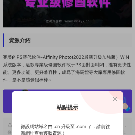
資源介紹
完美的PS替代軟件-Affinity Photo(2022最新升級加強版）WIN
系統版本，這款專業級修圖軟件敢于PS面對面叫闆，擁有更快性
能、更多功能、更好兼容性，成爲了海馬體等大廠專用修圖軟
件，是不是感覺很棒棒~
站點提示
版權聲明
：本站大部分素材及軟件源于網絡收集和網友分享，
微設網站域名由 .cn 升級至 .com 了，請前往
僅限用于個人學習和研究目的；不得将上述内容用于商業或者非
新網址查看獲取資源！