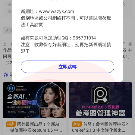
法用途，否則，一切後果由用戶自負。若本站内容侵犯了您的合
新網址：www.wszyk.com
法權益，可及時
聯系我們
進行删除！
個别地區或公司網絡打不開，可以嘗試開啓魔
法工具訪問
Affinity
PS
人像精修
修圖
後期修圖
設計
如有問題可添加助理QQ：985791014
注意：收藏保存好新網址，别再把新舊網址搞
上一篇
下一篇
作品集封面這樣設計，太高級了！
PS長虹玻璃特效一鍵生成神器 中
混了
附最新作品集PSD封面模闆
文漢化版（221001）
（220928）
立即跳轉
猜你喜歡
國外最新出品！全新AI
首發！參考圖管理神器P
獨家
新版
一鍵修圖神器Reblum 1.5 中文
ureRef 2.1.3 中文漢化版來