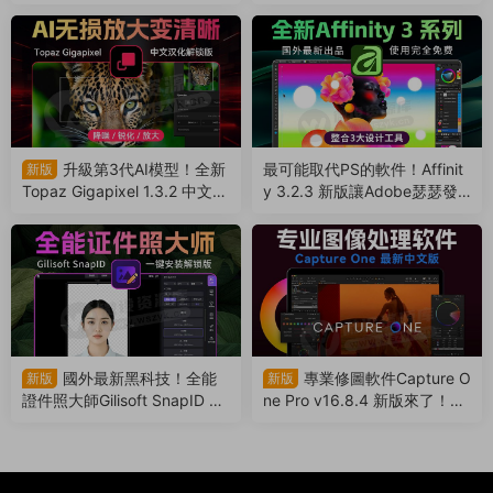
漢化版來了，支持批量，解放
了，支持Win/Mac系統！超多
雙手（260803）
實用功能震撼來襲（26072
6）
升級第3代AI模型！全新
最可能取代PS的軟件！Affinit
新版
Topaz Gigapixel 1.3.2 中文漢
y 3.2.3 新版讓Adobe瑟瑟發
化版來了！搭配PS簡直如虎添
抖！離線免費使用（26072
翼（260725）
4）
國外最新黑科技！全能
專業修圖軟件Capture O
新版
新版
證件照大師Gilisoft SnapID 8.
ne Pro v16.8.4 新版來了！新
9 來了，一鍵安裝免費使用（2
增AI智能磨皮、一鍵仿色（26
60720）
0719）