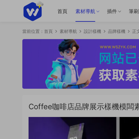
首頁
素材導航
插件
筆刷
當前位置：
首頁
素材導航
設計樣機
品牌樣機
正
Coffee咖啡店品牌展示樣機模闆素