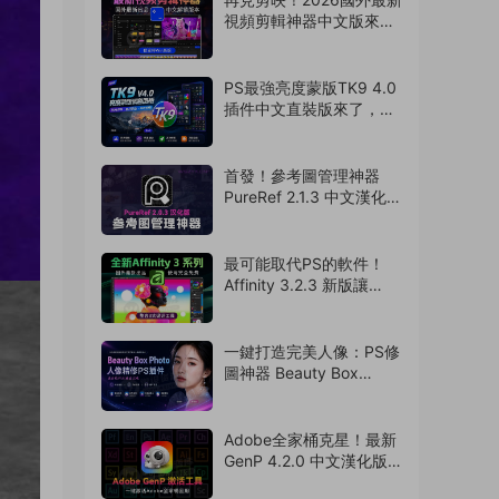
視頻剪輯神器中文版來
啦，支持AI字幕識别
（260728）
PS最強亮度蒙版TK9 4.0
插件中文直裝版來了，攝
影老司機的必備神器
（260727）
首發！參考圖管理神器
PureRef 2.1.3 中文漢化版
來了，支持Win/Mac系
統！超多實用功能震撼來
襲（260726）
最可能取代PS的軟件！
Affinity 3.2.3 新版讓
Adobe瑟瑟發抖！離線免
費使用（260724）
一鍵打造完美人像：PS修
圖神器 Beauty Box
Photo 6.0.5 中文漢化版
來了（260722）
Adobe全家桶克星！最新
GenP 4.2.0 中文漢化版
激活工具破所有！