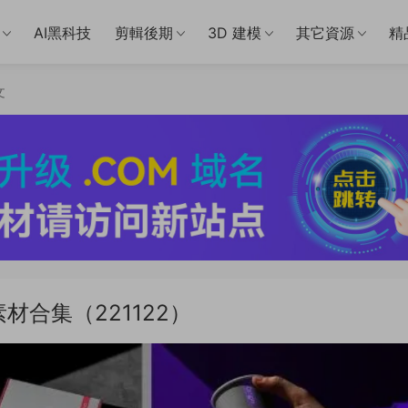
AI黑科技
剪輯後期
3D 建模
其它資源
精
文
材合集（221122）