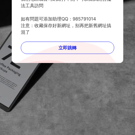
法工具訪問
如有問題可添加助理QQ：985791014
注意：收藏保存好新網址，别再把新舊網址搞
混了
立即跳轉