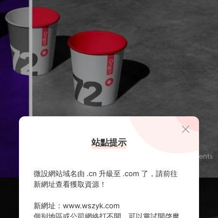
站點提示
微設網站域名由 .cn 升級至 .com 了，請前往
新網址查看獲取資源！
新網址：www.wszyk.com
個别地區或公司網絡打不開，可以嘗試開啓魔