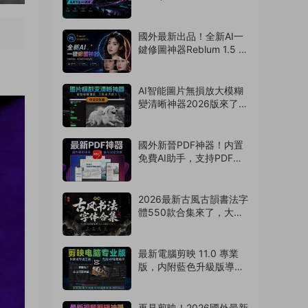
導出4k視頻！非預合成，
版本互通（260804）
國外最新出品！全新AI一
鍵修圖神器Reblum 1.5 中
文漢化版來了，支持批
量，解放雙手
（260803）
AI智能圖片無損放大模糊
變清晰神器2026版來了，
拯救渣畫質！支持
Win/Mac系統
（260802）
國外新晉PDF神器！内置
免費AI助手，支持PDF編
輯/壓縮/轉換等
（260801）
2026最新古風古韻書法字
體550款合集來了，大佬
強烈推薦！（260730）
最新電腦剪映 11.0 專業
版，内附藍色升級版導出
神器！免費使用
（260729）
再見剪映！2026國外最新