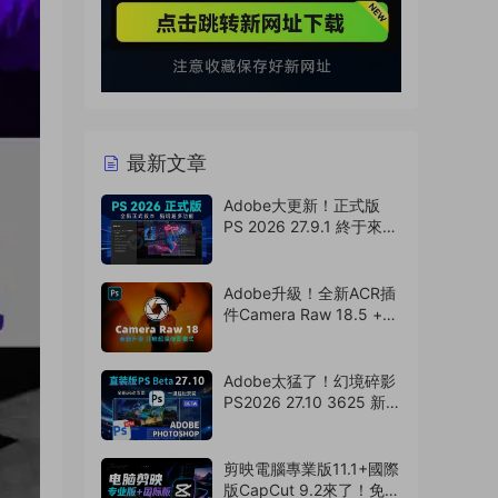
最新文章
Adobe大更新！正式版
PS 2026 27.9.1 終于來
了，Ai移除工具可用！
（260807）
Adobe升級！全新ACR插
件Camera Raw 18.5 +
選擇主體模型來了，支持
Win/Mac（260806）
Adobe太猛了！幻境碎影
PS2026 27.10 3625 新版
來了！永久免費使用！
（260805）
剪映電腦專業版11.1+國際
版CapCut 9.2來了！免費