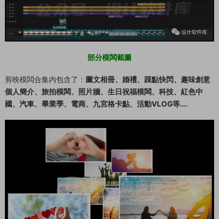
部分模闆截圖
剪映模闆合集内包含了：
圖文相冊、婚禮、踩點快閃、趣味創意
個人簡介、旅拍模闆、照片牆、生日祝福模闆、科技、紅色中
國、汽車、畢業季、電商、九宮格卡點、活動VLOG等….