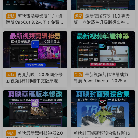
剪映電腦專業版11.1+國
最新電腦剪映 11.0 專業
新版
獨家
際版CapCut 9.2來了！免費導
版，内附藍色升級版導出神
出4k視頻！非預合成，版本互
器！免費使用（260729）
通（260804）
再見剪映！2026國外最
最新視頻剪輯神器威力
新版
新版
新視頻剪輯神器中文版來啦，
導演PowerDirector 2026 v2
支持AI字幕識别（260728）
4.6來了！支持Win電腦和安卓
手機使用（260701）
剪映最新黑科技神器2.0
剪映封面标題預設合集模闆16
獨家