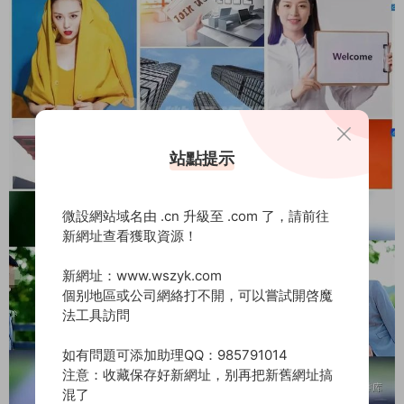
站點提示
微設網站域名由 .cn 升級至 .com 了，請前往
新網址查看獲取資源！
新網址：www.wszyk.com
個别地區或公司網絡打不開，可以嘗試開啓魔
法工具訪問
如有問題可添加助理QQ：985791014
注意：收藏保存好新網址，别再把新舊網址搞
混了