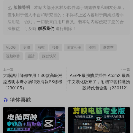
版權聲明
：本站大部分素材及軟件源于網絡收集和網友分享，
僅限用于個人學習和研究目的；不得将上述内容用于商業或者非
法用途，否則，一切後果由用戶自負。若本站内容侵犯了您的合
法權益，可及時
聯系我們
進行删除！
VLOG
剪映
剪輯
後期
圖文相冊
模闆
畢業季
視頻制作
設計
踩點快閃
上一篇
下一篇
大廠設計師都在用！30款高級潮
AE/PR最強擴展插件 AtomX 最新
流透明水珠水滴特效海報PS樣機
中文漢化版來了，附贈12套精選預
（230105）
設特效包合集（230112）
猜你喜歡