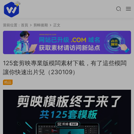
當前位置：
首頁
剪輯後期
正文
125套剪映專業版模闆素材下載，有了這些模闆
讓你快速出片兒（230109）
精品