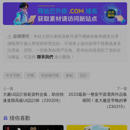
版權聲明
：本站大部分素材及軟件源于網絡收集和網友分享，
僅限用于個人學習和研究目的；不得将上述内容用于商業或者非
法用途，否則，一切後果由用戶自負。若本站内容侵犯了您的合
法權益，可及時
聯系我們
進行删除！
中文字體
字體
科技感字體
素材
設計
上一篇
下一篇
大廠UI設計規範資料合集，助你快
2023最新一整套平面電商作品集
速進階高級UI設計師（230209）
模闆！進大廠是早晚的事
（230215）
猜你喜歡