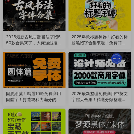
2026最新古風古韻書法字體5
2025爆款标題神器！好看的标
50款合集來了，大佬強烈推
題黑體字合集來啦！免費商用
薦！（260730）
（251012）
圓潤細膩！精選10款免費商用
2026最新整理免費商用中英文
圓體字！打造親和力滿分的視
字體大合集！精選分類整理，
覺體驗（251008）
支持Win/Mac（250912）