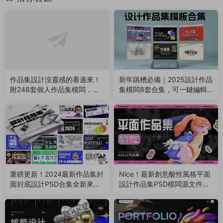
作品集設計沒靈感的看過來！
新年跳槽必備｜2025設計作品
附248套個人作品集模闆，總
集模闆8套合集，可一鍵編輯
有一款适合你~（251120）
替換（250124）
重磅更新！2024最新作品集封
Nice！最新創意酸性風格平面
面封底設計PSD合集全新來
設計作品集PSD模闆源文件來
襲！（240819）
了，助你找到好工作（24071
0）