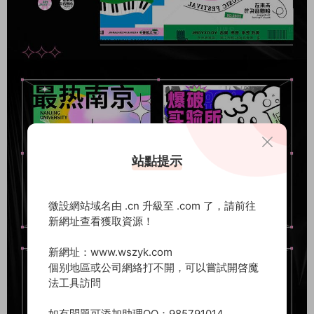
站點提示
微設網站域名由 .cn 升級至 .com 了，請前往
新網址查看獲取資源！
新網址：www.wszyk.com
個别地區或公司網絡打不開，可以嘗試開啓魔
法工具訪問
如有問題可添加助理QQ：985791014