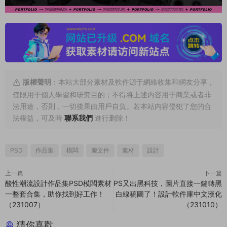
版權聲明
：本站大部分素材及軟件源于網絡收集和網友分享，
僅限用于個人學習和研究目的；不得将上述内容用于商業或者非
法用途，否則，一切後果由用戶自負。若本站内容侵犯了您的合
法權益，可及時
聯系我們
進行删除！
PSD
作品集
模闆
源文件
素材
設計
上一篇
下一篇
酸性潮流設計作品集PSD模闆素材
PS又出黑科技，圖片直接一鍵轉黑
一整套合集，助你找到好工作！
白線稿圖了！設計軟件庫中文漢化
（231007）
（231010）
猜你喜歡