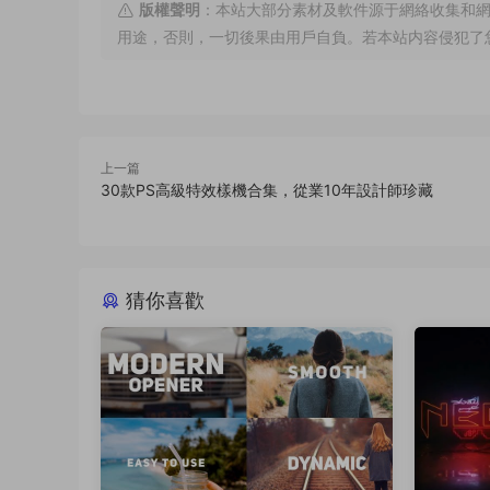
版權聲明
：本站大部分素材及軟件源于網絡收集和
用途，否則，一切後果由用戶自負。若本站内容侵犯了
上一篇
30款PS高級特效樣機合集，從業10年設計師珍藏
猜你喜歡