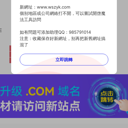
新網址：www.wszyk.com
個别地區或公司網絡打不開，可以嘗試開啓魔
法工具訪問
E
如有問題可添加助理QQ：985791014
注意：收藏保存好新網址，别再把新舊網址搞
混了
立即跳轉