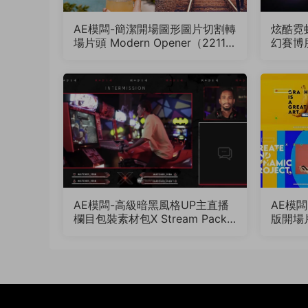
AE模闆-簡潔開場圖形圖片切割轉
炫酷霓
場片頭 Modern Opener（22110
幻賽博朋
7）
Revea
AE模闆-高級暗黑風格UP主直播
AE模
欄目包裝素材包X Stream Packa
版開場片
ge（1045）