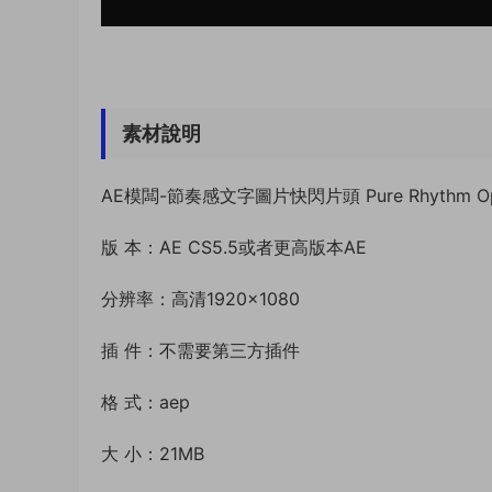
素材說明
AE模闆-節奏感文字圖片快閃片頭 Pure Rhythm Op
版 本：AE CS5.5或者更高版本AE
分辨率：高清1920×1080
插 件：不需要第三方插件
格 式：aep
大 小：21MB