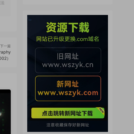
來了（260722）
非法
下一篇
aphy
1002）