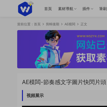
首頁
素材導航
插件
筆刷
當前位置：
首頁
剪輯後期
AE模闆
正文
AE模闆-節奏感文字圖片快閃片頭（
視頻展示