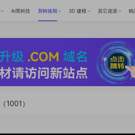
AI黑科技
剪輯後期
3D 建模
其它資源
精
1001）