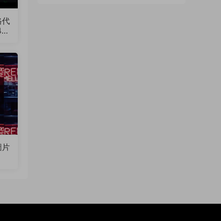
格代
4
圖片
）