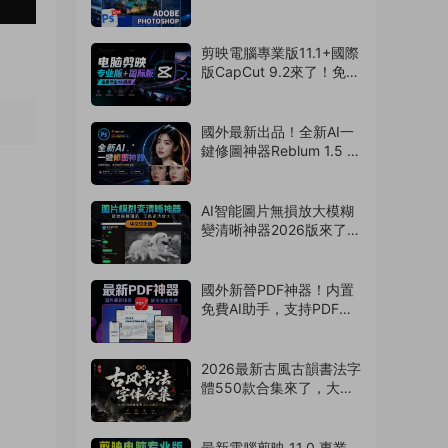
來了！永久免費使用！
（260805）
剪映電腦專業版11.1+國際
版CapCut 9.2來了！免費
導出4k視頻！非預合成，
版本互通（260804）
國外最新出品！全新AI一
鍵修圖神器Reblum 1.5 中
文漢化版來了，支持批
量，解放雙手
（260803）
AI智能圖片無損放大模糊
變清晰神器2026版來了，
拯救渣畫質！支持
Win/Mac系統
（260802）
國外新晉PDF神器！内置
免費AI助手，支持PDF編
輯/壓縮/轉換等
（260801）
2026最新古風古韻書法字
體550款合集來了，大佬
強烈推薦！（260730）
最新電腦剪映 11.0 專業