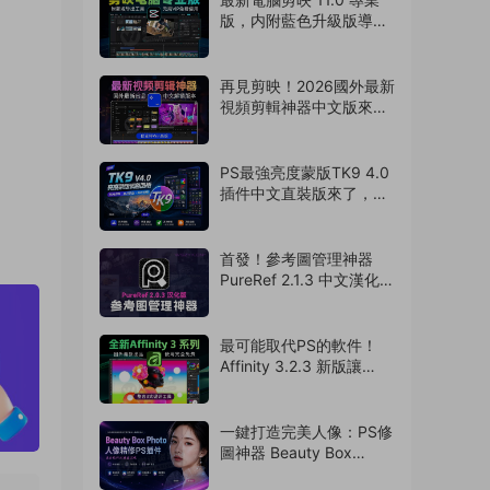
版，内附藍色升級版導出
神器！免費使用
（260729）
再見剪映！2026國外最新
視頻剪輯神器中文版來
啦，支持AI字幕識别
（260728）
PS最強亮度蒙版TK9 4.0
插件中文直裝版來了，攝
影老司機的必備神器
（260727）
首發！參考圖管理神器
PureRef 2.1.3 中文漢化版
來了，支持Win/Mac系
統！超多實用功能震撼來
襲（260726）
最可能取代PS的軟件！
Affinity 3.2.3 新版讓
Adobe瑟瑟發抖！離線免
費使用（260724）
一鍵打造完美人像：PS修
圖神器 Beauty Box
Photo 6.0.5 中文漢化版