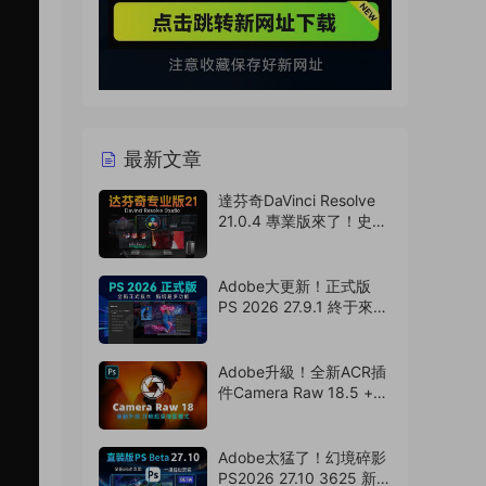
最新文章
達芬奇DaVinci Resolve
21.0.4 專業版來了！史詩
級更新 ，可以卸載
AE/PR/PS了（260808）
Adobe大更新！正式版
PS 2026 27.9.1 終于來
了，Ai移除工具可用！
（260807）
Adobe升級！全新ACR插
件Camera Raw 18.5 +
選擇主體模型來了，支持
Win/Mac（260806）
Adobe太猛了！幻境碎影
PS2026 27.10 3625 新版