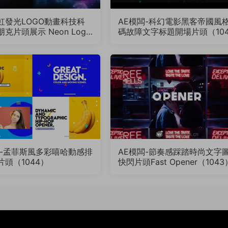
虹發光LOGO動畫科技科
AE模闆-科幻電影黑客帝國風
克片頭展示 Neon Logo
碼故障文字标題開場片頭（10
l（1047）
6）
闆-孟菲斯風多彩嘻哈動感排
AE模闆-節奏感踩踏時尚文字
頭（1044）
快閃片頭Fast Opener（1043