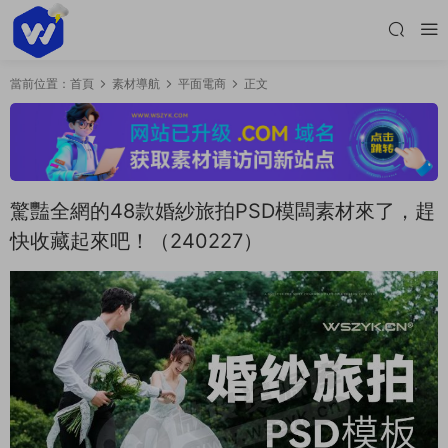
當前位置：
首頁
素材導航
平面電商
正文
驚豔全網的48款婚紗旅拍PSD模闆素材來了，趕
快收藏起來吧！（240227）