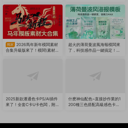
（260504）
AI/PDF格式（260421）
2026馬年新年模闆素材
超火的薄荷曼波風海報模闆來
獨家
合集升級版來了！模闆\素材
了，科技感作品一鍵搞定！附
\音樂全包括！（260116）
PSD源文件（250813）
2025新款潘通色卡PS/AI插件
什麽神仙配色~直接抄作業的1
來了！全套C卡U卡色闆，附贈
200種三色搭配高級感色卡來
潘通色3.0軟件（250729）
了！（250726）