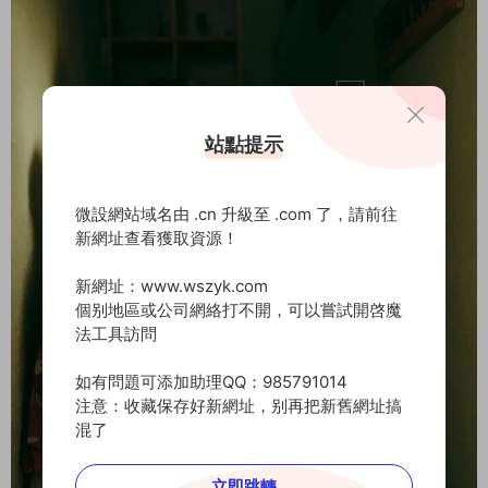
站點提示
微設網站域名由 .cn 升級至 .com 了，請前往
新網址查看獲取資源！
新網址：www.wszyk.com
個别地區或公司網絡打不開，可以嘗試開啓魔
法工具訪問
如有問題可添加助理QQ：985791014
注意：收藏保存好新網址，别再把新舊網址搞
混了
立即跳轉