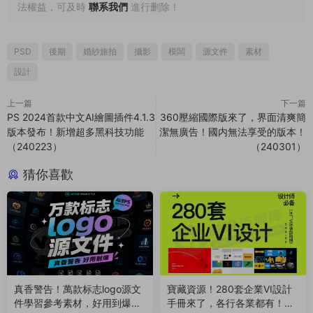
法權益，可及時
聯系我們
進行删除！
PSD
後期
婚紗旅拍
攝影
模闆
源文件
素材
設計
上一篇
下一篇
PS 2024首款中文AI繪圖插件4.1.3
360壓縮國際版來了，界面清爽簡
版本發布！新增超多黑科技功能
潔無廣告！國内無法享受的版本！
（240223）
（240301）
猜你喜歡
真香警告！萬款标志logo源文
寶藏資源！280套企業VI設計
件學習參考素材，好用到爆！
手冊來了，各行各業都有！附