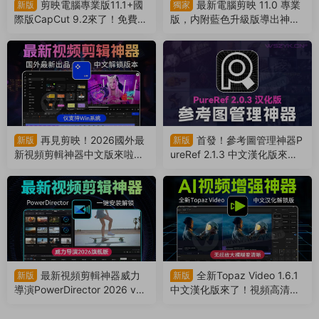
剪映電腦專業版11.1+國
最新電腦剪映 11.0 專業
新版
獨家
際版CapCut 9.2來了！免費導
版，内附藍色升級版導出神
出4k視頻！非預合成，版本互
器！免費使用（260729）
通（260804）
再見剪映！2026國外最
首發！參考圖管理神器P
新版
新版
新視頻剪輯神器中文版來啦，
ureRef 2.1.3 中文漢化版來
支持AI字幕識别（260728）
了，支持Win/Mac系統！超多
實用功能震撼來襲（26072
6）
最新視頻剪輯神器威力
全新Topaz Video 1.6.1
新版
新版
導演PowerDirector 2026 v2
中文漢化版來了！視頻高清修
4.6來了！支持Win電腦和安卓
複，老舊視頻秒變4K（26051
手機使用（260701）
7）