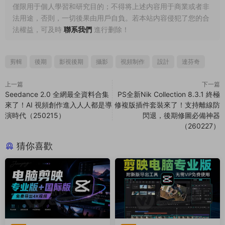
僅限用于個人學習和研究目的；不得将上述内容用于商業或者非
法用途，否則，一切後果由用戶自負。若本站内容侵犯了您的合
法權益，可及時
聯系我們
進行删除！
剪輯
後期
影視後期
攝影
視頻制作
設計
達芬奇
上一篇
下一篇
Seedance 2.0 全網最全資料合集
PS全新Nik Collection 8.3.1 終極
來了！AI 視頻創作進入人人都是導
修複版插件套裝來了！支持離線防
演時代（250215）
閃退，後期修圖必備神器
（260227）
猜你喜歡