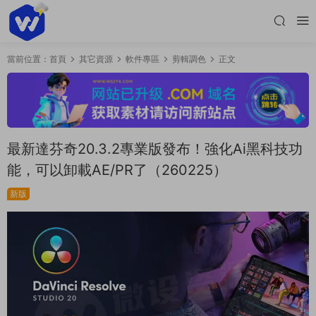
當前位置：
首頁
其它資源
軟件專區
剪輯調色
正文
最新達芬奇20.3.2專業版發布！強化Ai黑科技功
能，可以卸載AE/PR了（260225）
新版