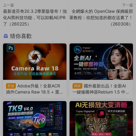
上一篇
下一篇
最新達芬奇20.3.2專業版發布！強
全網爆火的 OpenClaw 保姆級部
化Ai黑科技功能，可以卸載AE/PR
署教程：你想知道的都在這裏了！
了（260225）
（260308）
猜你喜歡
Adobe升級！全新ACR
國外最新出品！全新AI
新版
獨家
插件Camera Raw 18.5 + 選擇
一鍵修圖神器Reblum 1.5 中文
主體模型來了，支持Win/Mac
漢化版來了，支持批量，解放
（260806）
雙手（260803）