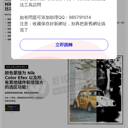
法工具訪問
如有問題可添加助理QQ：985791014
注意：收藏保存好新網址，别再把新舊網址搞
混了
立即跳轉