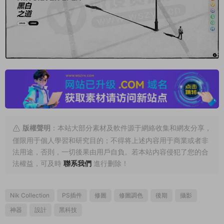
版權聲明
：本站大部分素材及軟件源于網絡收集和網友分享，
僅限用于個人學習和研究目的；不得将上述内容用于商業或者非
法用途，否則，一切後果由用戶自負。若本站内容侵犯了您的合
法權益，可及時
聯系我們
進行删除！
Nik Collection
PS插件
修圖
修圖調色
後期
攝影
神器
設計
黑科技