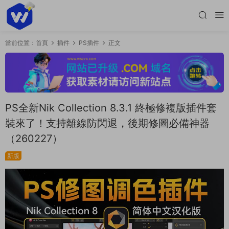
當前位置：
首頁
插件
PS插件
正文
PS全新Nik Collection 8.3.1 終極修複版插件套
裝來了！支持離線防閃退，後期修圖必備神器
（260227）
新版