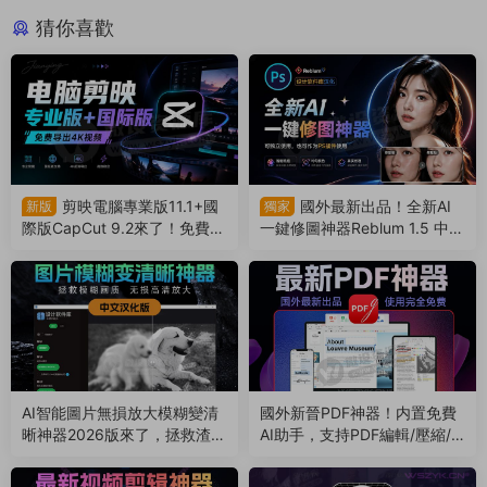
猜你喜歡
剪映電腦專業版11.1+國
國外最新出品！全新AI
新版
獨家
際版CapCut 9.2來了！免費導
一鍵修圖神器Reblum 1.5 中文
出4k視頻！非預合成，版本互
漢化版來了，支持批量，解放
通（260804）
雙手（260803）
AI智能圖片無損放大模糊變清
國外新晉PDF神器！内置免費
晰神器2026版來了，拯救渣畫
AI助手，支持PDF編輯/壓縮/
質！支持Win/Mac系統（260
轉換等（260801）
802）