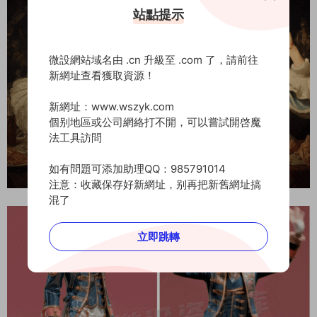
站點提示
微設網站域名由 .cn 升級至 .com 了，請前往
新網址查看獲取資源！
新網址：www.wszyk.com
個别地區或公司網絡打不開，可以嘗試開啓魔
法工具訪問
如有問題可添加助理QQ：985791014
注意：收藏保存好新網址，别再把新舊網址搞
混了
立即跳轉