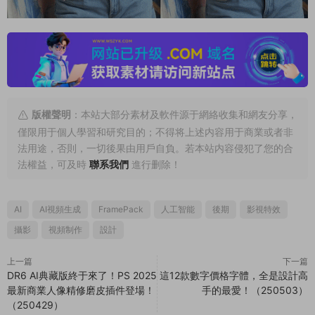
版權聲明
：本站大部分素材及軟件源于網絡收集和網友分享，
僅限用于個人學習和研究目的；不得将上述内容用于商業或者非
法用途，否則，一切後果由用戶自負。若本站内容侵犯了您的合
法權益，可及時
聯系我們
進行删除！
AI
AI視頻生成
FramePack
人工智能
後期
影視特效
攝影
視頻制作
設計
上一篇
下一篇
DR6 AI典藏版終于來了！PS 2025
這12款數字價格字體，全是設計高
最新商業人像精修磨皮插件登場！
手的最愛！（250503）
（250429）