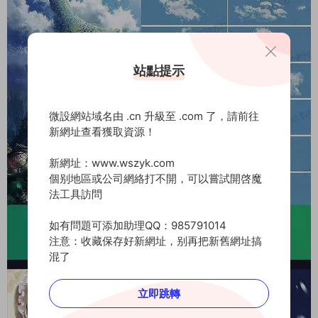
站點提示
微設網站域名由 .cn 升級至 .com 了，請前往
新網址查看獲取資源！
新網址：www.wszyk.com
個别地區或公司網絡打不開，可以嘗試開啓魔
法工具訪問
如有問題可添加助理QQ：985791014
注意：收藏保存好新網址，别再把新舊網址搞
混了
立即跳轉