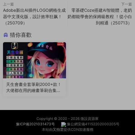
上一篇
下一篇
Adobe新出AI插件LOGO網格生成
零基礎Coze搭建AI智能體，老奶
器中文漢化版，設計效率狂飙！
奶都能學會的保姆級教程 ！從小白
（250709）
到精通（250713）
猜你喜歡
天生會畫全套筆刷2000+款！
大佬都在用的繪畫筆刷合集來
了（250708）
Copyright © 2020 -
2026 微設資源庫
豫ICP備2021031473号
豫公網安備41152202000205号
本站由
又拍雲
提供CDN加速服務