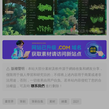
版權聲明
：本站大部分素材及軟件源于網絡收集和網友分享，
僅限用于個人學習和研究目的；不得将上述内容用于商業或者非
法用途，否則，一切後果由用戶自負。若本站内容侵犯了您的合
法權益，可及時
聯系我們
進行删除！
畫世界
筆刷
筆刷合集
素材
繪畫
設計