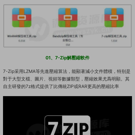
01、7-Zip解壓縮軟件
7-Zip采用LZMA等先進壓縮算法，能顯著減小文件體積，特别是
對于大型文檔、圖片、視頻等數據類型，壓縮效果尤爲明顯。其
自主研發的7z格式提供了比傳統ZIP或RAR更高的壓縮比率