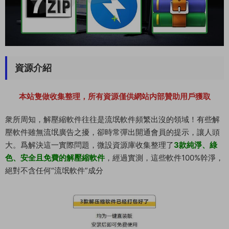
資源介紹
本站隻做收集整理，所有資源僅供網站内部贊助用戶獲取
衆所周知，解壓縮軟件往往是流氓軟件頻繁出沒的領域！有些解
壓軟件雖無流氓廣告之擾，卻時常彈出開通會員的提示，讓人頭
大。爲解決這一實際問題，微設資源庫收集整理了
3款純淨、綠
色、安全且免費的解壓縮軟件
，經過實測，這些軟件100%幹淨，
絕對不含任何“流氓軟件”成分