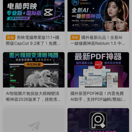
剪映電腦專業版11.1+國
國外最新出品！全新AI
新版
獨家
際版CapCut 9.2來了！免費導
一鍵修圖神器Reblum 1.5 中文
出4k視頻！非預合成，版本互
漢化版來了，支持批量，解放
通（260804）
雙手（260803）
AI智能圖片無損放大模糊變清
國外新晉PDF神器！内置免費
晰神器2026版來了，拯救渣畫
AI助手，支持PDF編輯/壓縮/
質！支持Win/Mac系統（260
轉換等（260801）
802）