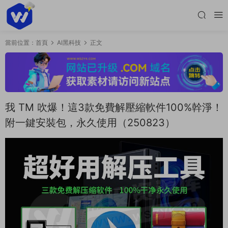
當前位置：
首頁
AI黑科技
正文
我 TM 吹爆！這3款免費解壓縮軟件100%幹淨！
附一鍵安裝包，永久使用（250823）