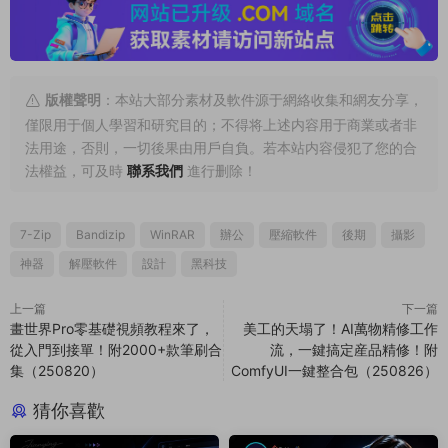
版權聲明
：本站大部分素材及軟件源于網絡收集和網友分享，
僅限用于個人學習和研究目的；不得将上述内容用于商業或者非
法用途，否則，一切後果由用戶自負。若本站内容侵犯了您的合
法權益，可及時
聯系我們
進行删除！
7-Zip
Bandizip
WinRAR
辦公
壓縮軟件
後期
攝影
神器
解壓軟件
設計
黑科技
上一篇
下一篇
畫世界Pro零基礎視頻教程來了，
美工的天塌了！AI萬物精修工作
從入門到接單！附2000+款筆刷合
流，一鍵搞定産品精修！附
集（250820）
ComfyUI一鍵整合包（250826）
猜你喜歡