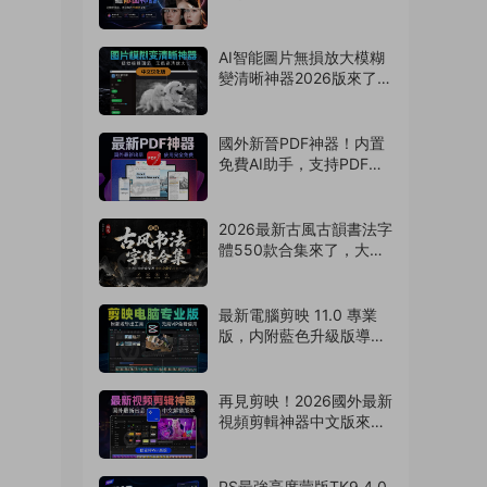
文漢化版來了，支持批
量，解放雙手
（260803）
AI智能圖片無損放大模糊
變清晰神器2026版來了，
拯救渣畫質！支持
Win/Mac系統
（260802）
國外新晉PDF神器！内置
免費AI助手，支持PDF編
輯/壓縮/轉換等
（260801）
2026最新古風古韻書法字
體550款合集來了，大佬
強烈推薦！（260730）
最新電腦剪映 11.0 專業
版，内附藍色升級版導出
神器！免費使用
（260729）
再見剪映！2026國外最新
視頻剪輯神器中文版來
啦，支持AI字幕識别
（260728）
PS最強亮度蒙版TK9 4.0