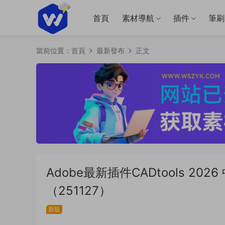
首頁
素材導航
插件
筆刷
當前位置：
首頁
最新發布
正文
Adobe最新插件CADtools 2
（251127）
新版