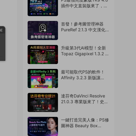
插件中文直裝版來了，攝
影老司機的必備神器
（260727）
首發！參考圖管理神器
PureRef 2.1.3 中文漢化版
來了，支持Win/Mac系
統！超多實用功能震撼來
襲（260726）
升級第3代AI模型！全新
Topaz Gigapixel 1.3.2 中
文漢化版來了！搭配PS簡
直如虎添翼（260725）
最可能取代PS的軟件！
Affinity 3.2.3 新版讓
Adobe瑟瑟發抖！離線免
費使用（260724）
達芬奇DaVinci Resolve
21.0.3 專業版來了！史詩
級更新 ，可以卸載
AE/PR/PS了（260723）
一鍵打造完美人像：PS修
圖神器 Beauty Box
Photo 6.0.5 中文漢化版