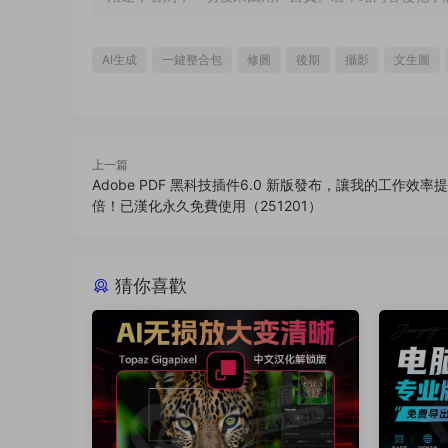
AI生成
一鍵整合包
修圖
後期
攝影
文生圖
上一篇
Adobe PDF 黑科技插件6.0 新版發布，讓我的工作效率
倍！已漢化永久免費使用（251201）
猜你喜歡