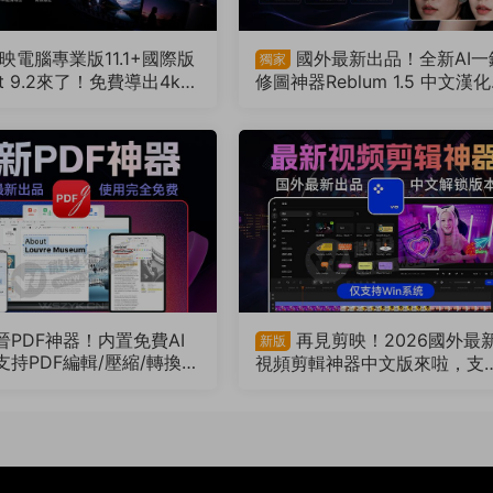
映電腦專業版11.1+國際版
國外最新出品！全新AI一
獨家
ut 9.2來了！免費導出4k視
修圖神器Reblum 1.5 中文漢
預合成，版本互通（2608
來了，支持批量，解放雙手（2
0803）
晉PDF神器！内置免費AI
再見剪映！2026國外最
新版
支持PDF編輯/壓縮/轉換等
視頻剪輯神器中文版來啦，支
801）
I字幕識别（260728）