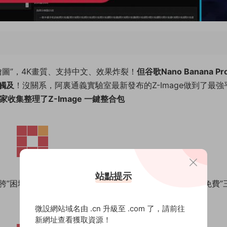
強AI繪圖”，4K畫質、支持中文、效果炸裂！
但谷歌Nano Banana P
觸及
！沒關系，阿裏通義實驗室最新發布的Z-Image做到了最強
家收集整理了Z-Image 一鍵整合包
站點提示
胯”困境，而Z-Image實現”高質量、支持中文、低門檻+全免費”
微設網站域名由 .cn 升級至 .com 了，請前往
新網址查看獲取資源！