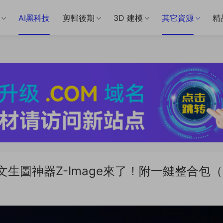
AI黑科技
剪輯後期
3D 建模
其它資源
精
I文生圖神器Z-Image來了！附一鍵整合包（