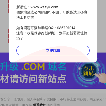
新網址：www.wszyk.com
個别地區或公司網絡打不開，可以嘗試開啓魔
法工具訪問
如有問題可添加助理QQ：985791014
注意：收藏保存好新網址，别再把新舊網址搞
混了
立即跳轉
網友分享，僅限用于個人學習和研究目的；不得将上述内容用于商業或者
您的合法權益，可及時
聯系我們
進行删除！