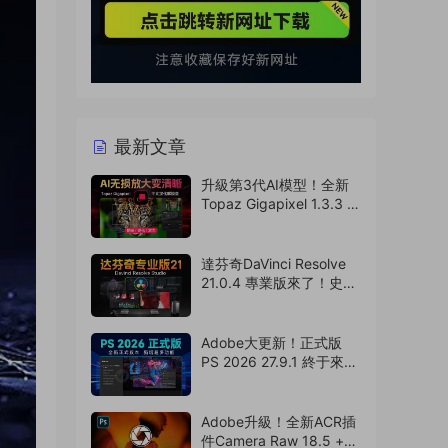
最新文章
升級第3代AI模型！全新
Topaz Gigapixel 1.3.3 中
文漢化版來了！搭配PS簡
直如虎添翼（260809）
達芬奇DaVinci Resolve
21.0.4 專業版來了！史詩
級更新 ，可以卸載
AE/PR/PS了（260808）
Adobe大更新！正式版
PS 2026 27.9.1 終于來
了，Ai移除工具可用！
（260807）
Adobe升級！全新ACR插
件Camera Raw 18.5 +