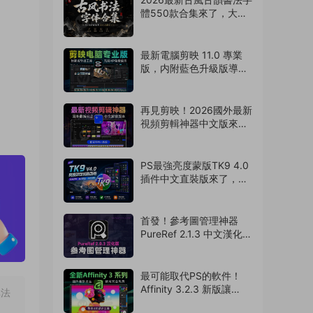
體550款合集來了，大佬
強烈推薦！（260730）
最新電腦剪映 11.0 專業
版，内附藍色升級版導出
神器！免費使用
（260729）
再見剪映！2026國外最新
視頻剪輯神器中文版來
啦，支持AI字幕識别
（260728）
PS最強亮度蒙版TK9 4.0
插件中文直裝版來了，攝
影老司機的必備神器
（260727）
首發！參考圖管理神器
PureRef 2.1.3 中文漢化版
來了，支持Win/Mac系
統！超多實用功能震撼來
襲（260726）
最可能取代PS的軟件！
Affinity 3.2.3 新版讓
非法
Adobe瑟瑟發抖！離線免