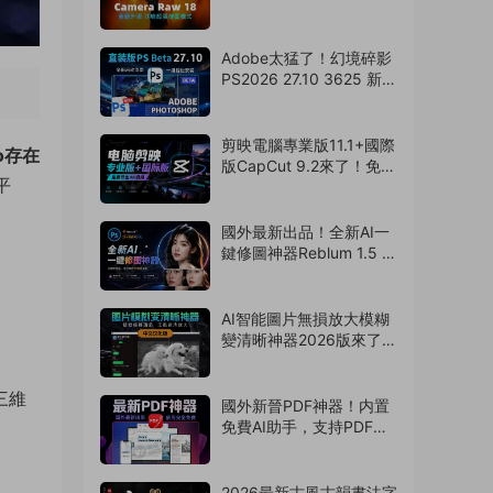
選擇主體模型來了，支持
Win/Mac（260806）
Adobe太猛了！幻境碎影
PS2026 27.10 3625 新版
來了！永久免費使用！
（260805）
剪映電腦專業版11.1+國際
ro存在
版CapCut 9.2來了！免費
平
導出4k視頻！非預合成，
版本互通（260804）
國外最新出品！全新AI一
鍵修圖神器Reblum 1.5 中
文漢化版來了，支持批
量，解放雙手
（260803）
AI智能圖片無損放大模糊
變清晰神器2026版來了，
拯救渣畫質！支持
Win/Mac系統
三維
（260802）
國外新晉PDF神器！内置
免費AI助手，支持PDF編
輯/壓縮/轉換等
（260801）
2026最新古風古韻書法字