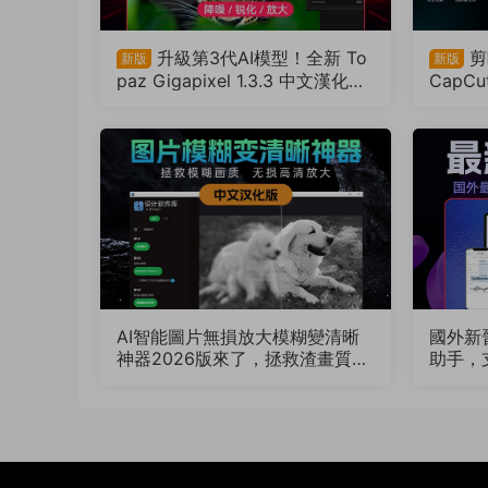
升級第3代AI模型！全新 To
剪
新版
新版
paz Gigapixel 1.3.3 中文漢化版
CapC
來了！搭配PS簡直如虎添翼（26
頻！非
0809）
04）
AI智能圖片無損放大模糊變清晰
國外新
神器2026版來了，拯救渣畫質！
助手，
支持Win/Mac系統（260802）
（260