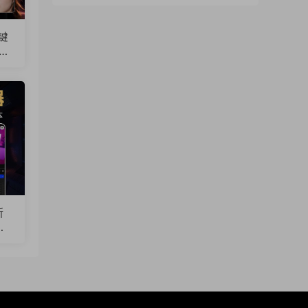
鍵
化版
6
新
持A