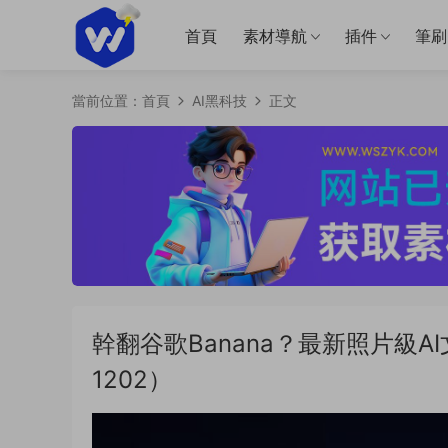
首頁
素材導航
插件
筆刷
當前位置：
首頁
AI黑科技
正文
幹翻谷歌Banana？最新照片級A
1202）