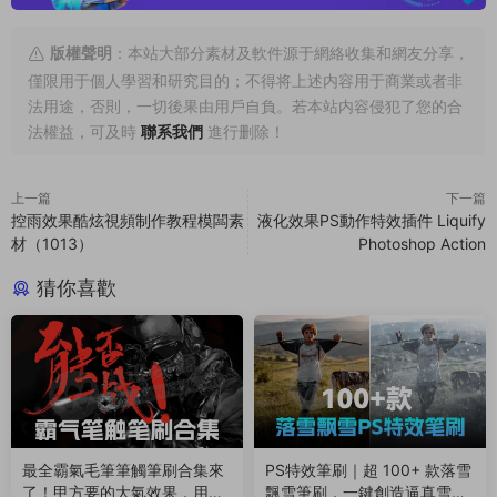
版權聲明
：本站大部分素材及軟件源于網絡收集和網友分享，
僅限用于個人學習和研究目的；不得将上述内容用于商業或者非
法用途，否則，一切後果由用戶自負。若本站内容侵犯了您的合
法權益，可及時
聯系我們
進行删除！
上一篇
下一篇
控雨效果酷炫視頻制作教程模闆素
液化效果PS動作特效插件 Liquify
材（1013）
Photoshop Action
猜你喜歡
最全霸氣毛筆筆觸筆刷合集來
PS特效筆刷｜超 100+ 款落雪
了！甲方要的大氣效果，用它
飄雪筆刷，一鍵創造逼真雪