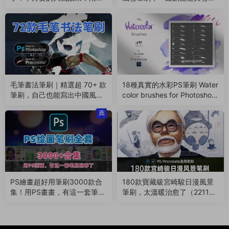
輕松搞定（240527）
景！（240418）
毛筆書法筆刷｜精選超 70+ 款
18種真實的水彩PS筆刷 Water
筆刷，自己也能寫出中國風！
color brushes for Photoshop
（240409）
（221216）
薦
PS繪畫超好用筆刷3000款合
180款寶藏級宮崎駿日漫風景
集！用PS畫畫，有這一套筆刷
筆刷，太溫暖治愈了（22110
就夠了（221122）
5）