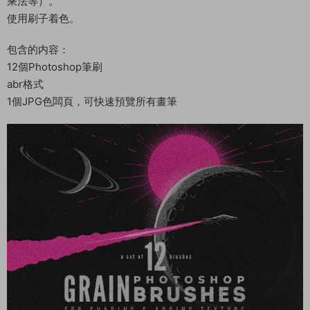
乘法等）。
使用刷子着色。
包含的内容：
12個Photoshop筆刷
abr格式
1個JPG色闆頁，可快速預覽所有畫筆