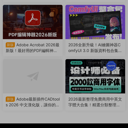
新 ，可以卸載AE/PR/PS了（2
6.0.5 中文漢化版來了（2607
60808）
22）
Adobe Acrobat 2026最
2026全新升級！AI繪圖神器C
新版
新版！最好用的PDF編輯神
omfyUI 3.0 新版資料包合集，
器！一鍵安裝永久免費使用
含一鍵整合包+模型+工作流大
（260611）
合集（260203）
Adobe最新插件CADtool
2026最新整理免費商用中英文
新版
s 2026 中文漢化版，讓你的AI
字體大合集！精選分類整理，
立即擁有CAD各種功能（2511
支持Win/Mac（250912）
27）