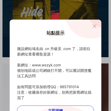
站點提示
微設網站域名由 .cn 升級至 .com 了，請前往
新網址查看獲取資源！
新網址：www.wszyk.com
個别地區或公司網絡打不開，可以嘗試開啓魔
法工具訪問
如有問題可添加助理QQ：985791014
注意：收藏保存好新網址，别再把新舊網址搞
混了
立即跳轉