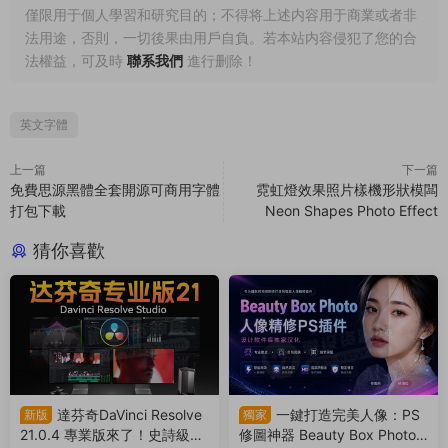
僅限用于個人學習和研究目的；不得将上述内容用于商業或者非
法用途，否則，一切後果由用戶自負。若本站内容侵犯了您的合
法權益，可及時
聯系我們
進行删除！
英文字體
上一篇
下一篇
免費思源黑體全套開源可商用字體
霓虹燈效果照片樣機形狀模闆
打包下載
Neon Shapes Photo Effect
猜你喜歡
達芬奇DaVinci Resolve
一鍵打造完美人像：PS
新版
獨家
21.0.4 專業版來了！史詩級更
修圖神器 Beauty Box Photo