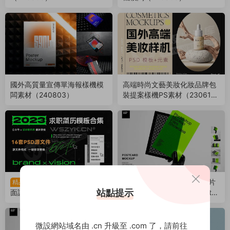
國外高質量宣傳單海報樣機模
高端時尚文藝美妝化妝品牌包
闆素材（240803）
裝提案樣機PS素材（23061
8）
16套高端精品優質求職
高級極簡半透明文創VI明信片
精品
站點提示
面試簡曆PSD模闆樣機素材，
海報PSD設計展示樣機 Postca
助你找到好工作（230216）
rd Mockup Set（221024）
微設網站域名由 .cn 升級至 .com 了，請前往