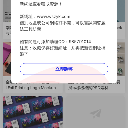
新網址查看獲取資源！
新網址：www.wszyk.com
個别地區或公司網絡打不開，可以嘗試開啓魔
潮流時尚文創半透明logo膠帶
書籍包裝樣機模型 Book Mock
法工具訪問
設計貼圖ps樣機模闆素材 Duc
（221010）
t Tape Mockup Set（22102
如有問題可添加助理QQ：985791014
4）
注意：收藏保存好新網址，别再把新舊網址搞
混了
立即跳轉
金屬質感印刷LOGO樣機 Meta
設計師過稿必備！簡約三折頁
l Foil Printing Logo Mockup
展示樣機模闆PSD素材