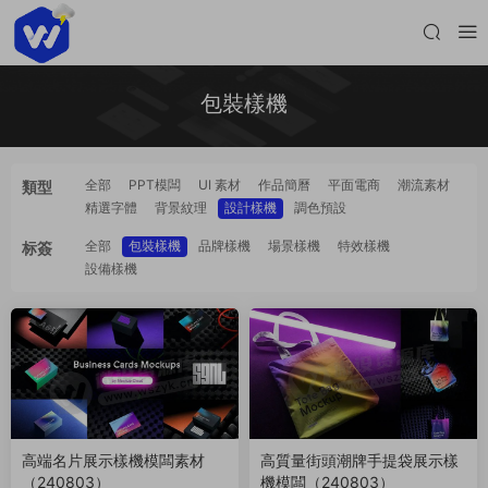
包裝樣機
全部
PPT模闆
UI 素材
作品簡曆
平面電商
潮流素材
類型
精選字體
背景紋理
設計樣機
調色預設
全部
包裝樣機
品牌樣機
場景樣機
特效樣機
标簽
設備樣機
高端名片展示樣機模闆素材
高質量街頭潮牌手提袋展示樣
（240803）
機模闆（240803）