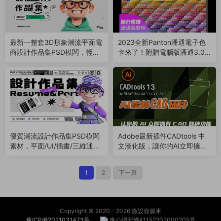
最新一整套3D形象潮流平面電
2023全新Panton潘通電子色
商設計作品集PSD模闆，輕松
卡來了！附贈電腦版潘通3.0
修改替換（230906）
軟件（230905）
優質潮流設計作品集PSD模闆
Adobe最新插件CADtools 中
素材，平面/UI/插畫/三維通
文漢化版，讓你的AI立即擁有
用！輕松修改替換（23081
CAD各種功能（230316）
9）
1
2
下一頁
Copyright © 2020 -
2026 微設資源庫
豫ICP備2021031473号
豫公網安備41152202000205号