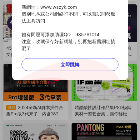
文件（250527）
了，助你找到好工作（24071
新網址：www.wszyk.com
0）
個别地區或公司網絡打不開，可以嘗試開啓魔
法工具訪問
如有問題可添加助理QQ：985791014
注意：收藏保存好新網址，别再把新舊網址搞
混了
45套美食燒烤撸串菜單PSD源
高級又好看的數字價格字體合
文件模闆合集，可輕松修改替
集，設計師工作必備（23101
換（240421）
8）
立即跳轉
薦
2024全新AI腳本插件合
炫酷酸性設計作品集PSD模闆
原創
集Pro版3代來了，内含182款
素材一整套合集，讓你輕松修
腳本插件！支持AI 2017-2024
改替換！（231013）
（231016）