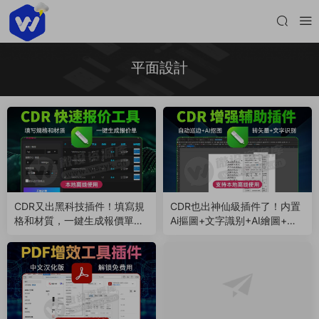
平面設計
CDR又出黑科技插件！填寫規
CDR也出神仙級插件了！内置
格和材質，一鍵生成報價單并
Ai摳圖+文字識别+AI繪圖+自
導出Excel！本地離線免費（2
動巡邊！本地離線免費（2601
60112）
07）