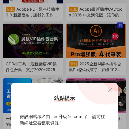
Adobe PDF 黑科技插件
Adobe最新插件CADtool
新版
新版
6.0 新版發布，讓我的工作效
s 2026 中文漢化版，讓你的AI
率提升了N倍！已漢化永久免
立即擁有CAD各種功能（2511
薦
費使用（251201）
27）
CDR小工具丨最新魔鏡VIP插
2025全新AI腳本插件合
原創
件包合集，支持2020-2025版
集Pro版4代來了，内含192款
本！（251009）
腳本插件！支持AI 2017-2025
（250701）
站點提示
微設網站域名由 .cn 升級至 .com 了，請前往
一鍵解鎖工業科技美學，讓你
Nice！最新創意酸性風格平面
新網址查看獲取資源！
的作品身價貴10倍！附PSD源
設計作品集PSD模闆源文件來