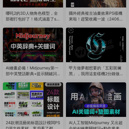
哪吒2的3D人物角色模型，全
國外經典複古油畫效果PS樣機
部都打包好了！格式涵蓋了st
來啦！趕緊收藏一波（24060
l、3mf、obj（250221）
1）
AI繪畫必備！Midjourney第一
甲方做夢都想要的「五彩斑斓
部中英雙語辭典+提示關鍵詞P
黑」，我用這套樣機2分鍾做
rompt大全（240204）
出來了（231120）
24款潮流藝術标題設計模闆PS
AI人工智能Midjourney 又出超
D源文件素材，客戶看了都直
全的AI繪畫關鍵詞+動作參考