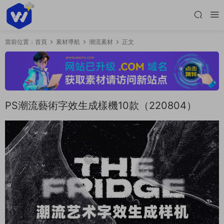
當前位置：
首頁
素材導航
潮流素材
正文
PS潮流藝術字效生成樣機10款（220804）