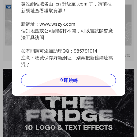
微設網站域名由 .cn 升級至 .com 了，請前往
新網址查看獲取資源！
新網址：www.wszyk.com
個别地區或公司網絡打不開，可以嘗試開啓魔
法工具訪問
如有問題可添加助理QQ：985791014
注意：收藏保存好新網址，别再把新舊網址搞
混了
立即跳轉