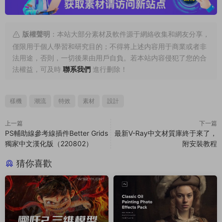
版權聲明
：本站大部分素材及軟件源于網絡收集和網友分享，
僅限用于個人學習和研究目的；不得将上述内容用于商業或者非
法用途，否則，一切後果由用戶自負。若本站内容侵犯了您的合
法權益，可及時
聯系我們
進行删除！
樣機
潮流
特效
素材
設計
上一篇
下一篇
PS輔助線參考線插件Better Grids
最新V-Ray中文材質庫終于來了，
獨家中文漢化版（220802）
附安裝教程
猜你喜歡