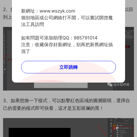
2、如圖所示，替換成自己的字體或者LOGO，保存一下就可以回
新網址：www.wszyk.com
到上個頁面看到效果了；
個别地區或公司網絡打不開，可以嘗試開啓魔
法工具訪問
如有問題可添加助理QQ：985791014
注意：收藏保存好新網址，别再把新舊網址搞
混了
立即跳轉
3、如果想換一下樣式，可以點擊紅色區域的圖層眼睛，選擇自
己的需要的樣式即可快看，這才是五彩斑斓的黑！