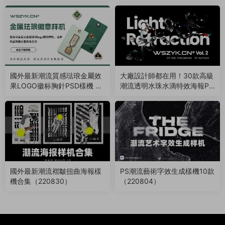
1）
闆素材（230220）
國外最新潮流質感琺琅金屬效
大廠設計師都在用！30款高級
果LOGO徽标胸針PSD樣機 Lo
潮流透明水珠水滴特效海報PS
go Pin Enamel Mockup（230
樣機（230105）
204）
國外最新潮流褶皺扭曲海報樣
PS潮流藝術字效生成樣機10款
機合集（220830）
（220804）