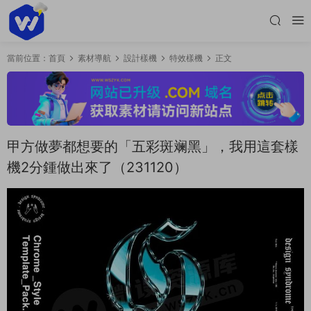
當前位置：
首頁
素材導航
設計樣機
特效樣機
正文
甲方做夢都想要的「五彩斑斓黑」，我用這套樣
機2分鍾做出來了（231120）