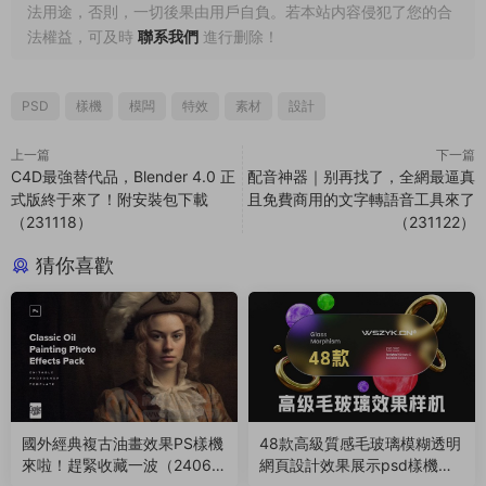
法用途，否則，一切後果由用戶自負。若本站内容侵犯了您的合
法權益，可及時
聯系我們
進行删除！
PSD
樣機
模闆
特效
素材
設計
上一篇
下一篇
C4D最強替代品，Blender 4.0 正
配音神器｜别再找了，全網最逼真
式版終于來了！附安裝包下載
且免費商用的文字轉語音工具來了
（231118）
（231122）
猜你喜歡
國外經典複古油畫效果PS樣機
48款高級質感毛玻璃模糊透明
來啦！趕緊收藏一波（24060
網頁設計效果展示psd樣機模