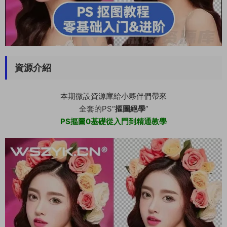
資源介紹
本期微設資源庫給小夥伴們帶來
全套的PS“
摳圖絕學
”
PS摳圖0基礎從入門到精通教學