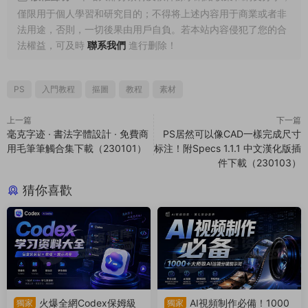
僅限用于個人學習和研究目的；不得将上述内容用于商業或者非
法用途，否則，一切後果由用戶自負。若本站内容侵犯了您的合
法權益，可及時
聯系我們
進行删除！
PS
入門教程
摳圖
教程
素材
上一篇
下一篇
毫克字迹 · 書法字體設計 · 免費商
PS居然可以像CAD一樣完成尺寸
用毛筆筆觸合集下載（230101）
标注！附Specs 1.1.1 中文漢化版插
件下載（230103）
猜你喜歡
火爆全網Codex保姆級
AI視頻制作必備！1000
獨家
獨家