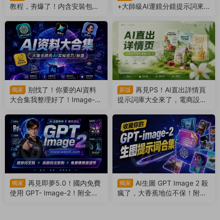
教程，夯爆了！内含安裝包
+大師級AI運鏡分鏡提示詞來
+全套實操教程+海量提示詞等
了！本地文檔可修改複制（26
（260618）
0610）
别找了！你要的AI資料
再見PS！AI直出詳情頁
獨家
新版
大合集我整理好了！Image-2
提示詞庫大全來了，電商設計
+即夢5.0+Banana都有（260
簡直不要太爽！（260515）
527）
再見即夢5.0！國内免費
AI生圖 GPT Image 2 殺
獨家
獨家
使用 GPT- Image-2！附全網
瘋了，大香蕉地位不保！附全
最強學習資料合集（26042
網最全提示詞合集！（26042
9）
4）