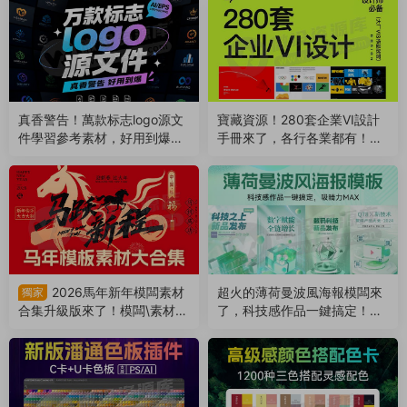
真香警告！萬款标志logo源文
寶藏資源！280套企業VI設計
件學習參考素材，好用到爆！
手冊來了，各行各業都有！附
（260504）
AI/PDF格式（260421）
2026馬年新年模闆素材
超火的薄荷曼波風海報模闆來
獨家
合集升級版來了！模闆\素材
了，科技感作品一鍵搞定！附
\音樂全包括！（260116）
PSD源文件（250813）