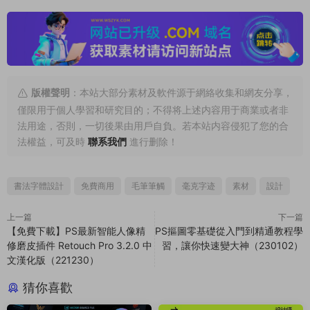
版權聲明
：本站大部分素材及軟件源于網絡收集和網友分享，
僅限用于個人學習和研究目的；不得将上述内容用于商業或者非
法用途，否則，一切後果由用戶自負。若本站内容侵犯了您的合
法權益，可及時
聯系我們
進行删除！
書法字體設計
免費商用
毛筆筆觸
毫克字迹
素材
設計
上一篇
下一篇
【免費下載】PS最新智能人像精
PS摳圖零基礎從入門到精通教程學
修磨皮插件 Retouch Pro 3.2.0 中
習，讓你快速變大神（230102）
文漢化版（221230）
猜你喜歡