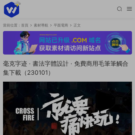
當前位置：
首頁
素材導航
平面電商
正文
毫克字迹 · 書法字體設計 · 免費商用毛筆筆觸合
集下載（230101）